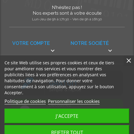
N’hésitez pas !
Nos experts sont à votre écoute
Lun-Jeu de 9h à 17h30 - Ven de 9h à 16h30
VOTRE COMPTE
NOTRE SOCIÉTÉ


Ce site Web utilise ses propres cookies et ceux de tiers
pour améliorer nos services et vous montrer des
publicités liées à vos préférences en analysant vos
Demande de devis
habitudes de navigation. Pour donner votre
GRATUIT
consentement à son utilisation, appuyez sur le bouton
Simple & rapide
Accepter.
Politique de cookies
Personnaliser les cookies
Découvrez
notre BLOG
J'ACCEPTE
Accédez à nos articles
REJETER TOUT