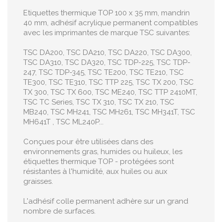
Etiquettes thermique TOP 100 x 35 mm, mandrin
40 mm, adhésif acrylique permanent compatibles
avec les imprimantes de marque TSC suivantes:
TSC DA200, TSC DA210, TSC DA220, TSC DA300,
TSC DA310, TSC DA320, TSC TDP-225, TSC TDP-
247, TSC TDP-345, TSC TE200, TSC TE210, TSC
TE300, TSC TE310, TSC TTP 225, TSC TX 200, TSC
TX 300, TSC TX 600, TSC ME240, TSC TTP 2410MT,
TSC TC Series , TSC TX 310 , TSC TX 210 , TSC
MB240 , TSC MH241 , TSC MH261 , TSC MH341T , TSC
MH641T , TSC ML240P ...
Conçues pour être utilisées dans des
environnements gras, humides ou huileux, les
étiquettes thermique TOP - protégées sont
résistantes à l'humidité, aux huiles ou aux
graisses.
L'adhésif colle permanent adhère sur un grand
nombre de surfaces.