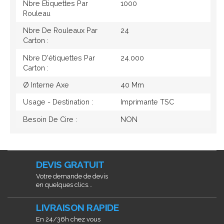
Nbre Étiquettes Par
1000
Rouleau
Nbre De Rouleaux Par
24
Carton :
Nbre D'étiquettes Par
24.000
Carton :
Ø Interne Axe
40 Mm
Usage - Destination :
Imprimante TSC
Besoin De Cire :
NON
DEVIS GRATUIT
Votre demande de devis
en quelques clics...
LIVRAISON RAPIDE
En 24/36h chez vous