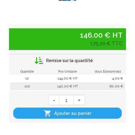
146.00 € HT
175,20 € TTC
Remise sur la quantité
Quantité
Prix Unitaire
Vous Économisez
x2
144,00 € HT
4,00 €
x10
140,00 € HT
60,00 €

Ajouter au panier