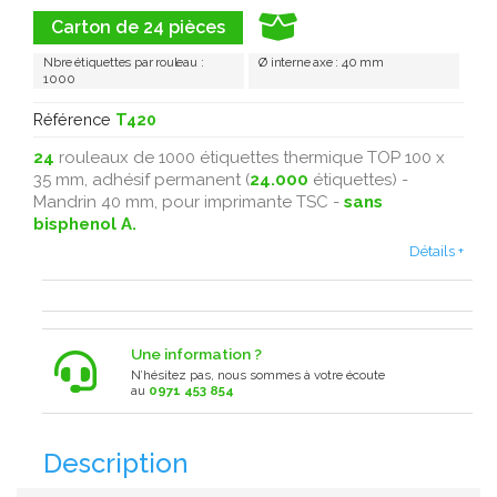
Carton de 24 pièces
Nbre étiquettes par rouleau :
Ø interne axe : 40 mm
1000
Référence
T420
24
rouleaux de 1000 étiquettes thermique TOP 100 x
35 mm, adhésif permanent (
24.000
étiquettes) -
Mandrin 40 mm, pour imprimante TSC -
sans
bisphenol A.
Détails +
Une information ?
N’hésitez pas, nous sommes à votre écoute
au
0971 453 854
Description