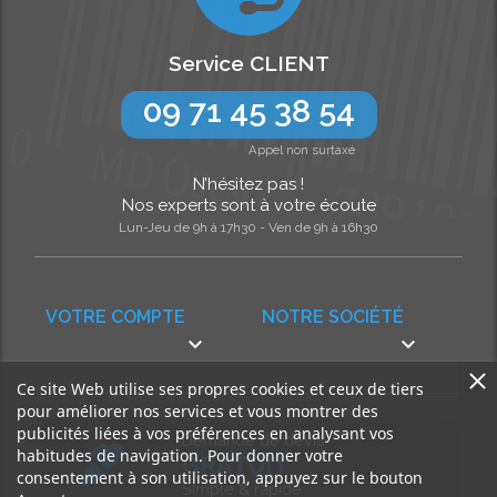
Service CLIENT
09 71 45 38 54
Appel non surtaxé
N’hésitez pas !
Nos experts sont à votre écoute
Lun-Jeu de 9h à 17h30 - Ven de 9h à 16h30
VOTRE COMPTE
NOTRE SOCIÉTÉ


Ce site Web utilise ses propres cookies et ceux de tiers
pour améliorer nos services et vous montrer des
publicités liées à vos préférences en analysant vos
Demande de devis
habitudes de navigation. Pour donner votre
GRATUIT
consentement à son utilisation, appuyez sur le bouton
Simple & rapide