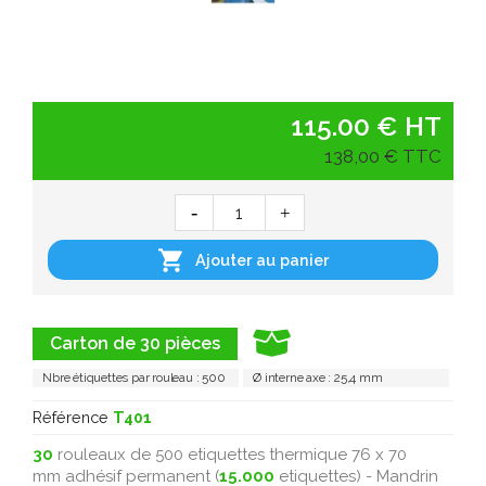
115.00 € HT
138,00 € TTC

Ajouter au panier
Carton de 30 pièces
Nbre étiquettes par rouleau : 500
Ø interne axe : 25,4 mm
Référence
T401
30
rouleaux de 500 etiquettes thermique 76 x 70
mm adhésif permanent (
15.000
etiquettes) - Mandrin