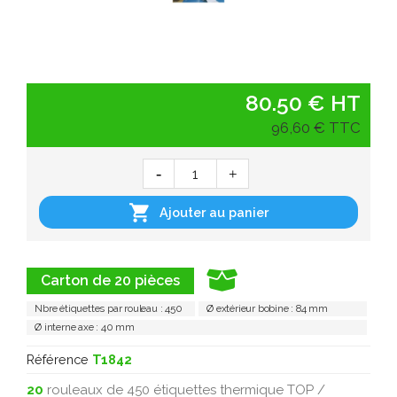
80.50 € HT
96,60 € TTC

Ajouter au panier
Carton de 20 pièces
Nbre étiquettes par rouleau : 450
Ø extérieur bobine : 84 mm
Ø interne axe : 40 mm
Référence
T1842
20
rouleaux de 450 étiquettes thermique TOP /