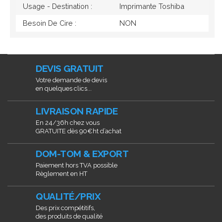
Usage - Destination :
Imprimante Toshiba
Besoin De Cire :
NON
DEVIS GRATUIT
Votre demande de devis
en quelques clics...
LIVRAISON RAPIDE
En 24/36h chez vous
GRATUITE dès 90€ht d’achat
DOM-TOM & EXPORT
Paiement hors TVA possible
Règlement en HT
QUALITÉ/PRIX
Des prix compétitifs,
des produits de qualité