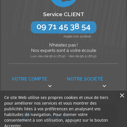
Service CLIENT
09 71 45 38 54
Appel non surtaxé
N’hésitez pas !
Nos experts sont à votre écoute
Lun-Jeu de 9h à 17h30 - Ven de 9h à 16h30
VOTRE COMPTE
NOTRE SOCIÉTÉ


Ce site Web utilise ses propres cookies et ceux de tiers
pour améliorer nos services et vous montrer des
publicités liées à vos préférences en analysant vos
Demande de devis
habitudes de navigation. Pour donner votre
GRATUIT
consentement à son utilisation, appuyez sur le bouton
Simple & rapide
Accepter.