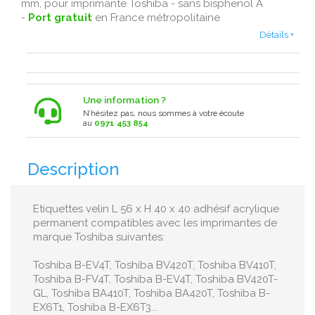
mm, pour imprimante Toshiba - sans bisphenol A
-
Port gratuit
en France métropolitaine
Détails +
Une information ?
N’hésitez pas, nous sommes à votre écoute
au
0971 453 854
Description
Etiquettes velin L 56 x H 40 x 40 adhésif acrylique
permanent compatibles avec les imprimantes de
marque Toshiba suivantes:
Toshiba B-EV4T , Toshiba BV420T , Toshiba BV410T ,
Toshiba B-FV4T , Toshiba B-EV4T , Toshiba BV420T-
GL, Toshiba BA410T, Toshiba BA420T, Toshiba B-
EX6T1, Toshiba B-EX6T3...