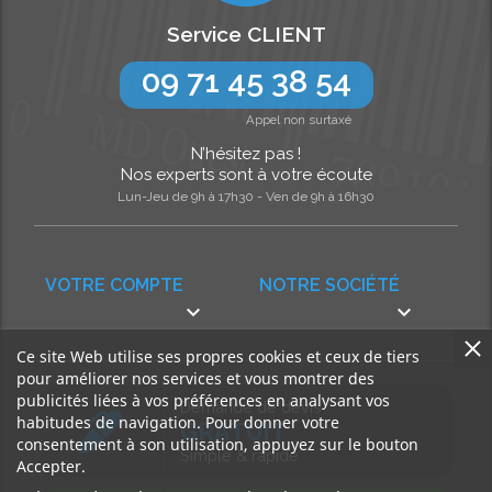
Service CLIENT
09 71 45 38 54
Appel non surtaxé
N’hésitez pas !
Nos experts sont à votre écoute
Lun-Jeu de 9h à 17h30 - Ven de 9h à 16h30
VOTRE COMPTE
NOTRE SOCIÉTÉ


Ce site Web utilise ses propres cookies et ceux de tiers
pour améliorer nos services et vous montrer des
publicités liées à vos préférences en analysant vos
Demande de devis
habitudes de navigation. Pour donner votre
GRATUIT
consentement à son utilisation, appuyez sur le bouton
Simple & rapide
Accepter.