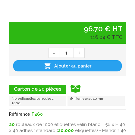
96.70 € HT
116,04 € TTC

Ajouter au panier
Carton de 20 pièces
Nbre étiquettes par rouleau :
Ø interne axe : 40 mm
1000
Référence
T460
20
rouleaux de 1000 étiquettes vélin blanc L 56 x H 40
x 40 adhésif standard (
20.000
étiquettes) - Mandrin 40