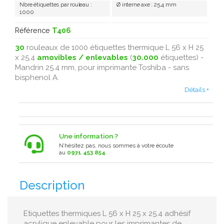
Nbre étiquettes par rouleau :
Ø interne axe : 25,4 mm
1000
Référence
T406
30
rouleaux de 1000 étiquettes thermique L 56 x H 25
x 25,4
amovibles / enlevables
(
30.000
étiquettes) -
Mandrin 25.4 mm, pour imprimante Toshiba - sans
bisphenol A .
Détails +
Une information ?
N’hésitez pas, nous sommes à votre écoute
au
0971 453 854
Description
Etiquettes thermiques L 56 x H 25 x 25.4 adhésif
acrylique enlevable pour les imprimantes de