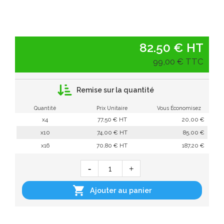
82.50 € HT
99,00 € TTC
Remise sur la quantité
Quantité
Prix Unitaire
Vous Économisez
x4
77,50 € HT
20,00 €
x10
74,00 € HT
85,00 €
x16
70,80 € HT
187,20 €

Ajouter au panier