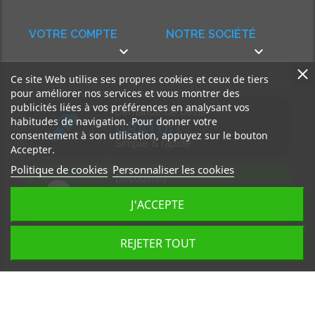
VOTRE COMPTE
NOTRE SOCIÉTÉ


Ce site Web utilise ses propres cookies et ceux de tiers
pour améliorer nos services et vous montrer des
publicités liées à vos préférences en analysant vos
Demande de devis
habitudes de navigation. Pour donner votre
GRATUIT
consentement à son utilisation, appuyez sur le bouton
Simple & rapide
Accepter.
Politique de cookies
Personnaliser les cookies
Découvrez
notre BLOG
J'ACCEPTE
Accédez à nos articles
REJETER TOUT
Tous droits réservés, MD Ouest © 2026