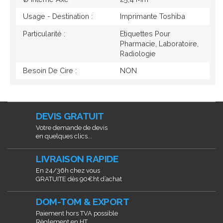
Usage - Destination :
Imprimante Toshiba
Particularité :
Etiquettes Pour
Pharmacie, Laboratoire,
Radiologie
Besoin De Cire :
NON
DEVIS GRATUIT
Votre demande de devis
en quelques clics...
LIVRAISON RAPIDE
En 24/36h chez vous
GRATUITE dès 90€ht d’achat
DOM-TOM & EXPORT
Paiement hors TVA possible
Règlement en HT