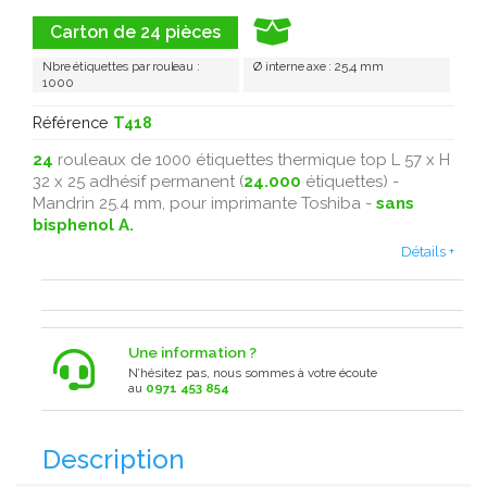
Carton de 24 pièces
Nbre étiquettes par rouleau :
Ø interne axe : 25,4 mm
1000
Référence
T418
24
rouleaux de 1000 étiquettes thermique top L 57 x H
32 x 25 adhésif permanent (
24.000
étiquettes) -
Mandrin 25.4 mm, pour imprimante Toshiba -
sans
bisphenol A.
Détails +
Une information ?
N’hésitez pas, nous sommes à votre écoute
au
0971 453 854
Description