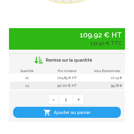
109.92 € HT
131,90 € TTC
Remise sur la quantité
Quantité
Prix Unitaire
Vous Économisez
x2
104,85 € HT
10,14 €
x3
90,00 € HT
59,76 €

Ajouter au panier