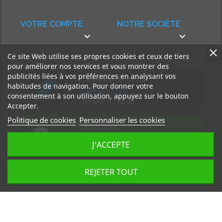
VOTRE COMPTE
NOTRE SOCIÉTÉ


Ce site Web utilise ses propres cookies et ceux de tiers
pour améliorer nos services et vous montrer des
publicités liées à vos préférences en analysant vos
Demande de devis
habitudes de navigation. Pour donner votre
GRATUIT
consentement à son utilisation, appuyez sur le bouton
Simple & rapide
Accepter.
Politique de cookies
Personnaliser les cookies
Découvrez
notre BLOG
J'ACCEPTE
Accédez à nos articles
REJETER TOUT
Tous droits réservés, MD Ouest © 2026