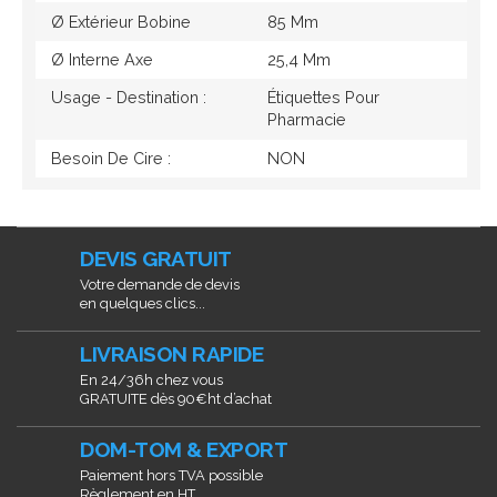
Ø Extérieur Bobine
85 Mm
Ø Interne Axe
25,4 Mm
Usage - Destination :
Étiquettes Pour
Pharmacie
Besoin De Cire :
NON
DEVIS GRATUIT
Votre demande de devis
en quelques clics...
LIVRAISON RAPIDE
En 24/36h chez vous
GRATUITE dès 90€ht d’achat
DOM-TOM & EXPORT
Paiement hors TVA possible
Règlement en HT