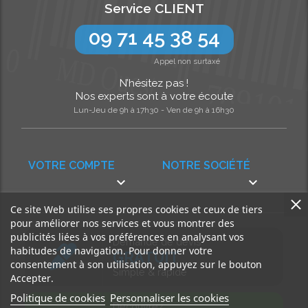
Service CLIENT
09 71 45 38 54
Appel non surtaxé
N’hésitez pas !
Nos experts sont à votre écoute
Lun-Jeu de 9h à 17h30 - Ven de 9h à 16h30
VOTRE COMPTE
NOTRE SOCIÉTÉ


Ce site Web utilise ses propres cookies et ceux de tiers
pour améliorer nos services et vous montrer des
publicités liées à vos préférences en analysant vos
Demande de devis
habitudes de navigation. Pour donner votre
GRATUIT
consentement à son utilisation, appuyez sur le bouton
Simple & rapide
Accepter.
Politique de cookies
Personnaliser les cookies
Découvrez