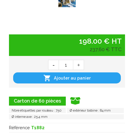
198.00 € HT
237,60 € TTC

Ajouter au panier
Carton de 60 pièces
Nbre étiquettes par rouleau : 750
Ø extérieur bobine : 84 mm
Ø interne axe : 25,4 mm
Référence
T1882