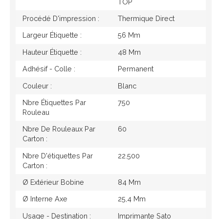
TOP
Procédé D'impression :
Thermique Direct
Largeur Étiquette :
56 Mm
Hauteur Étiquette :
48 Mm
Adhésif - Colle :
Permanent
Couleur :
Blanc
Nbre Étiquettes Par
750
Rouleau
Nbre De Rouleaux Par
60
Carton :
Nbre D'étiquettes Par
22.500
Carton :
Ø Extérieur Bobine
84 Mm
Ø Interne Axe
25,4 Mm
Usage - Destination :
Imprimante Sato