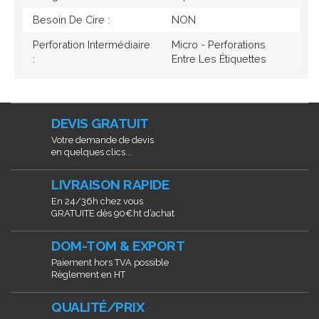
Besoin De Cire :
NON
Perforation Intermédiaire
Micro - Perforations
:
Entre Les Étiquettes
DEVIS GRATUIT
Votre demande de devis
en quelques clics...
LIVRAISON RAPIDE
En 24/36h chez vous
GRATUITE dès 90€ht d’achat
DOM-TOM & EXPORT
Paiement hors TVA possible
Règlement en HT
QUALITÉ/PRIX