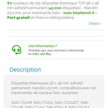
60
rouleaux de 750 étiquettes thermique TOP 56 x 48
mm adhésif permanent (
45.000
étiquettes) - Mandrin
25.4 mm, pour imprimante Sato -
sans bisphenol A -
Port gratuit
en France métropolitaine
.
Détails +
Une information ?
N’hésitez pas, nous sommes à votre écoute
au
0971 453 854
Description
Etiquettes thermiques 56 x 48 mm adhésif
permanent, mandrin 25 mm, compatibles avec les
imprimantes de marque Sato suivantes:
Sato CG208, Sato CG212, Sato CG212DT, Sato
CG408, Sato CG412, Sato FX3-LX, Sato OS-214