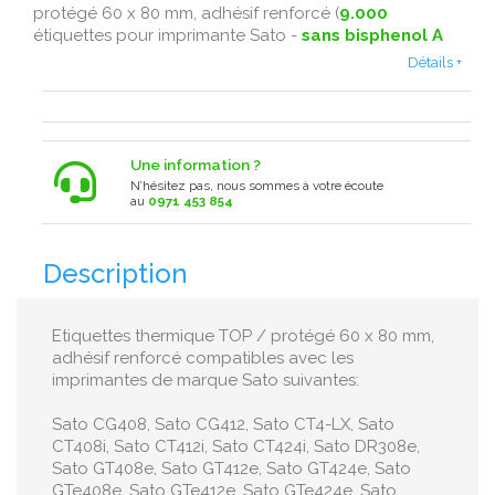
protégé 60 x 80 mm, adhésif renforcé (
9.000
étiquettes pour imprimante Sato -
sans bisphenol A
Détails +
Une information ?
N’hésitez pas, nous sommes à votre écoute
au
0971 453 854
Description
Etiquettes thermique TOP / protégé 60 x 80 mm,
adhésif renforcé compatibles avec les
imprimantes de marque Sato suivantes:
Sato CG408, Sato CG412, Sato CT4-LX, Sato
CT408i, Sato CT412i, Sato CT424i, Sato DR308e,
Sato GT408e, Sato GT412e, Sato GT424e, Sato
GTe408e, Sato GTe412e, Sato GTe424e, Sato