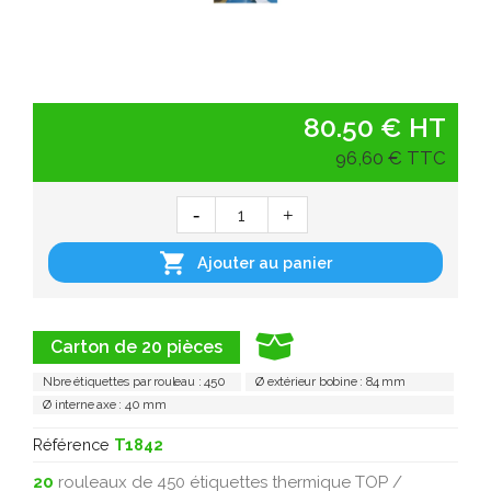
80.50 € HT
96,60 € TTC

Ajouter au panier
Carton de 20 pièces
Nbre étiquettes par rouleau : 450
Ø extérieur bobine : 84 mm
Ø interne axe : 40 mm
Référence
T1842
20
rouleaux de 450 étiquettes thermique TOP /