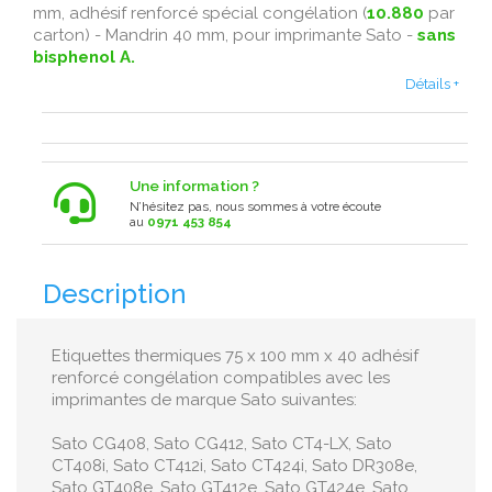
mm, adhésif renforcé spécial congélation (
10.880
par
carton) - Mandrin 40 mm, pour imprimante Sato -
sans
bisphenol A.
Détails +
Une information ?
N’hésitez pas, nous sommes à votre écoute
au
0971 453 854
Description
Etiquettes thermiques 75 x 100 mm x 40 adhésif
renforcé congélation compatibles avec les
imprimantes de marque Sato suivantes:
Sato CG408, Sato CG412, Sato CT4-LX, Sato
CT408i, Sato CT412i, Sato CT424i, Sato DR308e,
Sato GT408e, Sato GT412e, Sato GT424e, Sato