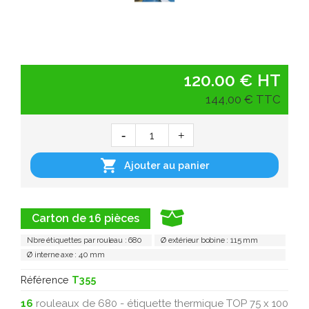
120.00 € HT
144,00 € TTC

Ajouter au panier
Carton de 16 pièces
Nbre étiquettes par rouleau : 680
Ø extérieur bobine : 115 mm
Ø interne axe : 40 mm
Référence
T355
16
rouleaux de 680 - étiquette thermique TOP 75 x 100