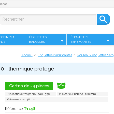
achat

BOBINES 2
ÉTIQUETTES
ÉTIQUETTES
PLIS
BALANCES
IMPRIMANTES
Accueil
Etiquettes imprimantes
Rouleaux étiquettes Sato
 40 - thermique protégé
Carton de 24 pièces
Nbre étiquettes par rouleau : 550
Ø extérieur bobine : 106 mm
Ø interne axe : 40 mm
Référence
T1498