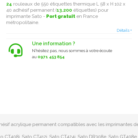
24
rouleaux de 550 étiquettes thermique L 58 x H 102 x
40 adhésif permanent (
13.200
étiquettes) pour
imprimante Sato -
Port gratuit
en France
métropolitaine .
Détails +
Une information ?
N’hésitez pas, nous sommes à votre écoute
au
0971 453 854
adhésif acrylique permanent compatibles avec les imprimantes d
o CT408i, Sato CT412i, Sato CT424i, Sato DR308e, Sato GT408e