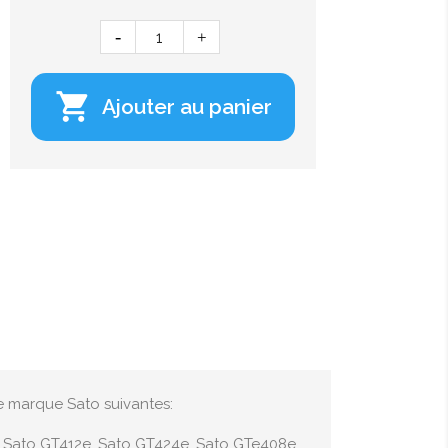

Ajouter au panier
e marque Sato suivantes:
, Sato GT412e, Sato GT424e, Sato GTe408e,