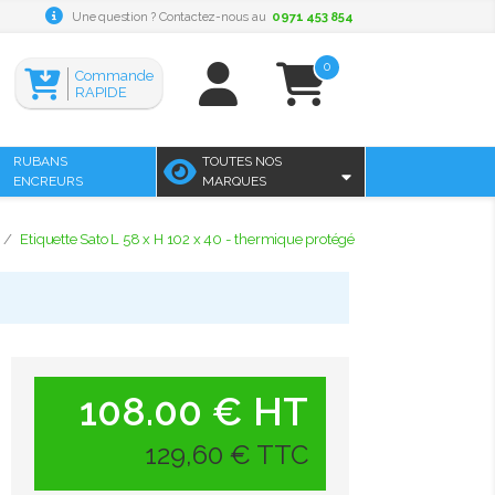
Une question ? Contactez-nous au
0971 453 854
0
Commande
RAPIDE
RUBANS
TOUTES NOS
ENCREURS
MARQUES
Etiquette Sato L 58 x H 102 x 40 - thermique protégé
108.00 € HT
129,60 € TTC