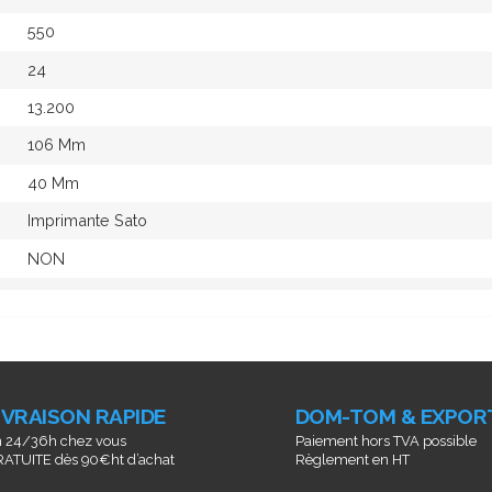
550
24
13.200
106 Mm
40 Mm
Imprimante Sato
NON
IVRAISON RAPIDE
DOM-TOM & EXPOR
 24/36h chez vous
Paiement hors TVA possible
ATUITE dès 90€ht d’achat
Règlement en HT