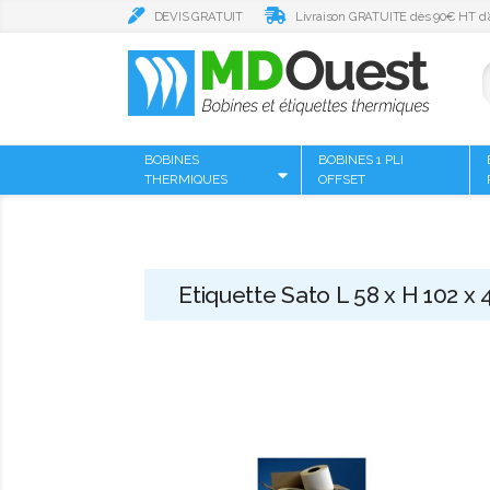
DEVIS GRATUIT
Livraison GRATUITE dès 90€ HT d’
BOBINES
BOBINES 1 PLI
THERMIQUES
OFFSET
Etiquette Sato L 58 x H 102 x