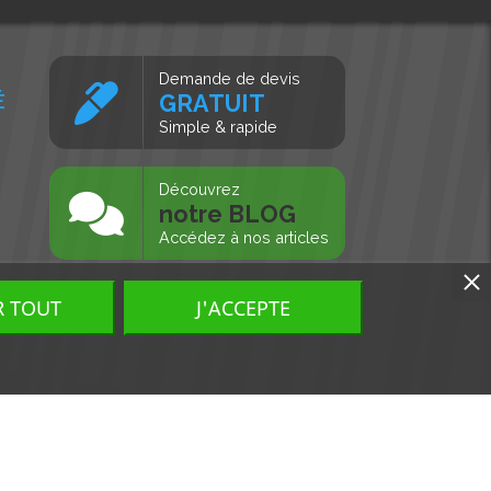
Demande de devis
É
GRATUIT
Simple & rapide
s
Découvrez
notre BLOG
Accédez à nos articles
R TOUT
J'ACCEPTE
Tous droits réservés, MD Ouest © 2026