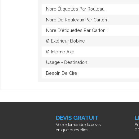
Nbre Étiquettes Par Rouleau
Nbre De Rouleaux Par Carton :
Nbre D'étiquettes Par Carton :
Ø Extérieur Bobine
Ø Interne Axe
Usage - Destination :
Besoin De Cire :
DEVIS GRATUIT
L
Votre demande de devis
En
en quelques clics...
GR