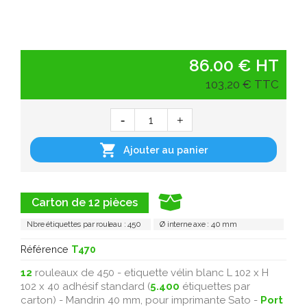
86.00 € HT
103,20 € TTC

Ajouter au panier
Carton de 12 pièces
Nbre étiquettes par rouleau : 450
Ø interne axe : 40 mm
Référence
T470
12
rouleaux de 450 - etiquette vélin blanc L 102 x H
102 x 40 adhésif standard (
5.400
étiquettes par
carton) - Mandrin 40 mm, pour imprimante Sato -
Port