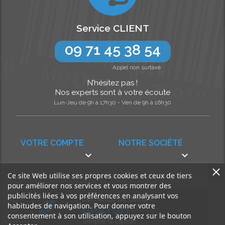
Service CLIENT
09 71 45 38 54
Appel non surtaxé
N’hésitez pas !
Nos experts sont à votre écoute
Lun-Jeu de 9h à 17h30 - Ven de 9h à 16h30
VOTRE COMPTE
NOTRE SOCIÉTÉ


Ce site Web utilise ses propres cookies et ceux de tiers
pour améliorer nos services et vous montrer des
publicités liées à vos préférences en analysant vos
Demande de devis
habitudes de navigation. Pour donner votre
GRATUIT
consentement à son utilisation, appuyez sur le bouton
Simple & rapide