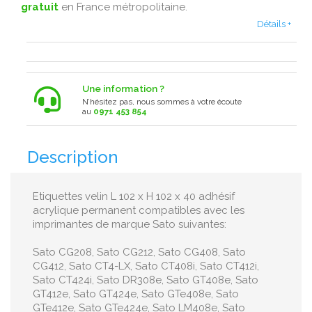
gratuit
en France métropolitaine .
Détails +
Une information ?
N’hésitez pas, nous sommes à votre écoute
au
0971 453 854
Description
Etiquettes velin L 102 x H 102 x 40 adhésif
acrylique permanent compatibles avec les
imprimantes de marque Sato suivantes:
Sato CG208, Sato CG212, Sato CG408, Sato
CG412, Sato CT4-LX, Sato CT408i, Sato CT412i,
Sato CT424i, Sato DR308e, Sato GT408e, Sato
GT412e, Sato GT424e, Sato GTe408e, Sato
GTe412e, Sato GTe424e, Sato LM408e, Sato