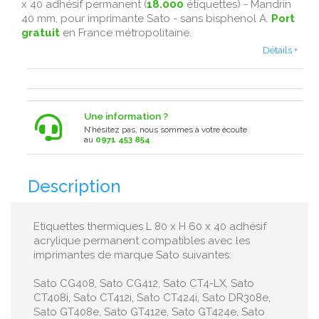
x 40 adhésif permanent (
18.000
étiquettes) - Mandrin
40 mm, pour imprimante Sato - sans bisphenol A .
Port
gratuit
en France métropolitaine .
Détails +
Une information ?
N’hésitez pas, nous sommes à votre écoute
au
0971 453 854
Description
Etiquettes thermiques L 80 x H 60 x 40 adhésif
acrylique permanent compatibles avec les
imprimantes de marque Sato suivantes:
Sato CG408, Sato CG412, Sato CT4-LX, Sato
CT408i, Sato CT412i, Sato CT424i, Sato DR308e,
Sato GT408e, Sato GT412e, Sato GT424e, Sato