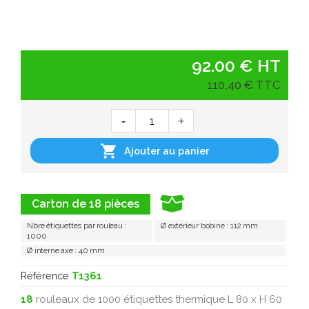
92.00 € HT
110,40 € TTC

Ajouter au panier
Carton de 18 pièces
Nbre étiquettes par rouleau :
Ø extérieur bobine : 112 mm
1000
Ø interne axe : 40 mm
Référence
T1361
18
rouleaux de 1000 étiquettes thermique L 80 x H 60