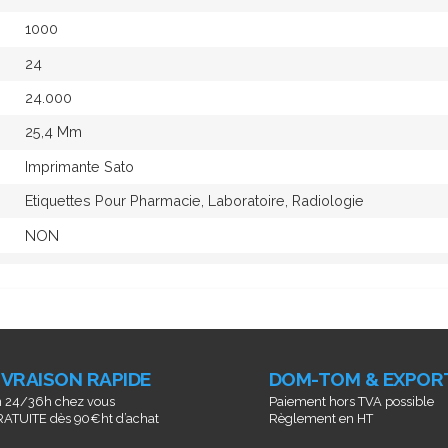
1000
24
24.000
25,4 Mm
Imprimante Sato
Etiquettes Pour Pharmacie, Laboratoire, Radiologie
NON
IVRAISON RAPIDE
DOM-TOM & EXPOR
 24/36h chez vous
Paiement hors TVA possible
ATUITE dès 90€ht d’achat
Règlement en HT