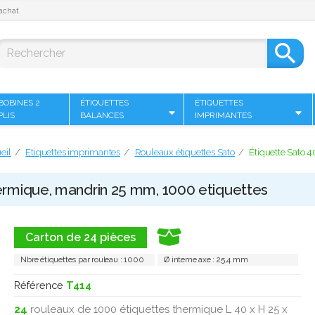
achat

BOBINES 2
ÉTIQUETTES
ÉTIQUETTES
PLIS
BALANCES
IMPRIMANTES
eil
Etiquettes imprimantes
Rouleaux étiquettes Sato
Étiquette Sato 
ermique, mandrin 25 mm, 1000 etiquettes
Carton de 24 pièces
Nbre étiquettes par rouleau : 1000
Ø interne axe : 25,4 mm
Référence
T414
24
rouleaux de 1000 étiquettes thermique L 40 x H 25 x