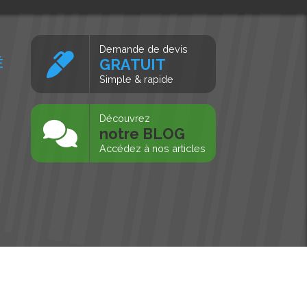
Demande de devis
É
GRATUIT
Simple & rapide
s
Découvrez
notre BLOG
Accédez à nos articles
Tous droits réservés, MD Ouest © 2026