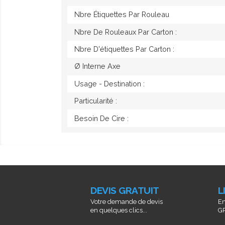
Nbre Étiquettes Par Rouleau
Nbre De Rouleaux Par Carton :
Nbre D'étiquettes Par Carton :
Ø Interne Axe
Usage - Destination :
Particularité :
Besoin De Cire :
DEVIS GRATUIT
L
Votre demande de devis
En
en quelques clics...
GR