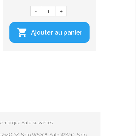

Ajouter au panier
de marque Sato suivantes:
S-214ODZ, Sato WS208, Sato WS212, Sato