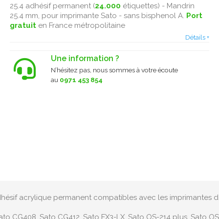
25.4 adhésif permanent (
24.000
étiquettes) - Mandrin
25.4 mm, pour imprimante Sato - sans bisphenol A.
Port
gratuit
en France métropolitaine
Détails +
Une information ?
N’hésitez pas, nous sommes à votre écoute
au
0971 453 854
adhésif acrylique permanent compatibles avec les imprimantes 
ato CG408, Sato CG412, Sato FX3-LX, Sato OS-214 plus, Sato O