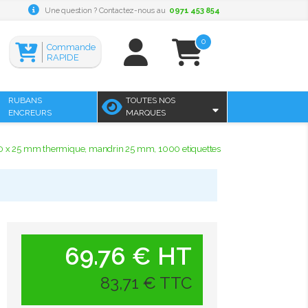
Une question ? Contactez-nous au
0971 453 854
0
Commande
RAPIDE
RUBANS
TOUTES NOS
ENCREURS
MARQUES
40 x 25 mm thermique, mandrin 25 mm, 1000 etiquettes
69.76 € HT
83,71 € TTC