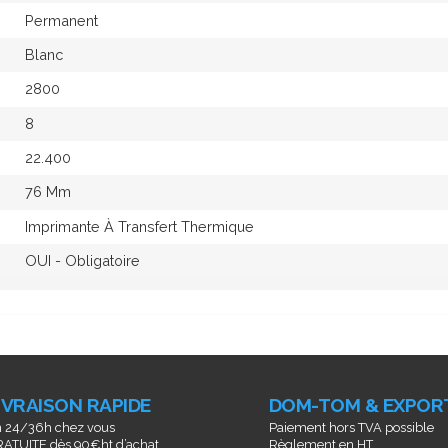
Permanent
Blanc
2800
8
22.400
76 Mm
Imprimante À Transfert Thermique
OUI - Obligatoire
IVRAISON RAPIDE
DOM-TOM & EXPOR
 24/36h chez vous
Paiement hors TVA possible
ATUITE dès 90€ht d’achat
Règlement en HT