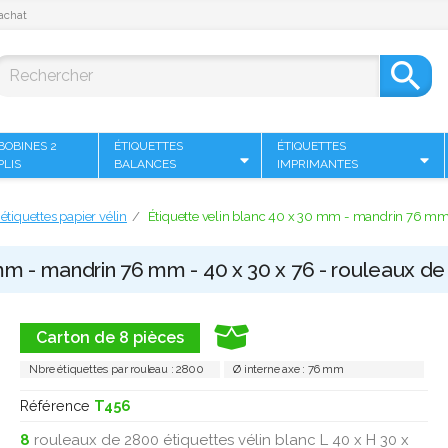
achat

BOBINES 2
ÉTIQUETTES
ÉTIQUETTES
PLIS
BALANCES
IMPRIMANTES
étiquettes papier vélin
Étiquette velin blanc 40 x 30 mm - mandrin 76 mm 
 mm - mandrin 76 mm - 40 x 30 x 76 - rouleaux d
Carton de 8 pièces
Nbre étiquettes par rouleau : 2800
Ø interne axe : 76 mm
Référence
T456
8
rouleaux de 2800 étiquettes vélin blanc L 40 x H 30 x