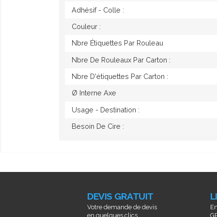
Adhésif - Colle :
Couleur :
Nbre Étiquettes Par Rouleau
Nbre De Rouleaux Par Carton :
Nbre D'étiquettes Par Carton :
Ø Interne Axe
Usage - Destination :
Besoin De Cire :
DEVIS GRATUIT
L
Votre demande de devis
En
en quelques clics...
GR