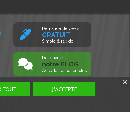
Demande de devis
É
GRATUIT
Simple & rapide
s
Découvrez
notre BLOG
Accédez à nos articles
R TOUT
J'ACCEPTE
Tous droits réservés, MD Ouest © 2026