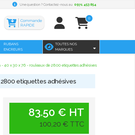
Une question ? Contactez-nous au
0971 453 854
0
Commande
RAPIDE
RUBANS
TOUTES NOS
ENCREURS
MARQUES
- 40 x 30 x 76 - rouleaux de 2800 etiquettes adhésives
e 2800 etiquettes adhésives
83.50 € HT
100,20 € TTC