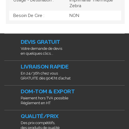
Zebra
Besoin De Cire :
NON
DEVIS GRATUIT
Votre demande de devis
en quelques clics...
LIVRAISON RAPIDE
En 24/36h chez vous
GRATUITE dès 90€ht d’achat
DOM-TOM & EXPORT
Paiement hors TVA possible
Règlement en HT
QUALITÉ/PRIX
Des prix compétitifs,
des produits de qualité