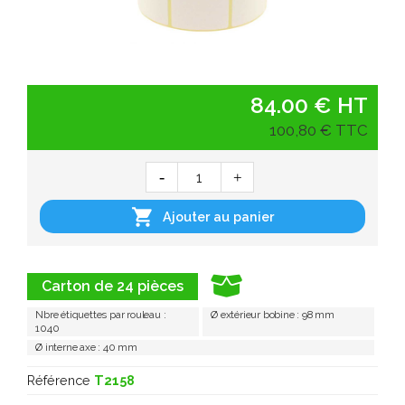
84.00 € HT
100,80 € TTC

Ajouter au panier
Carton de 24 pièces
Nbre étiquettes par rouleau :
Ø extérieur bobine : 98 mm
1040
Ø interne axe : 40 mm
Référence
T2158