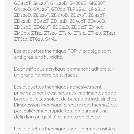
GC420T, Gk420T, GK420D, GK888D, GK888T,
GX420D, GX420T, GT800, TLP 2844, LP 2844,
ZD220D, ZD220T, ZD230D, ZD230T, ZD420T,
ZD420D, ZD421T, ZD421D, ZD500T, ZD500D,
ZD620D, ZD620T, ZD621D, ZD621T, ZM400,
ZM600, ZT111, ZT220, ZT230, ZT231, ZT420, ZT421,
ZT610, ZT620, S4M...
Les étiquettes thermique TOP / protégé sont
anti-gras, anti humidité.
L'adhésif colle acrylique permanent adhère sur
un grand nombre de surfaces.
Les étiquettes thermiques adhésives sont
principalement destinées aux imprimantes code -
barres, qu'elles soient de bureau ou industrielles.
L'impression thermique direct (direct thermal) est
particulièrement rapide tout en gardant une
définition ou qualité d'impression élevée.
Les étiquettes thermiques sont thermosensibles,