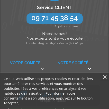
Service CLIENT
09 71 45 38 54
Appel non surtaxé
N’hésitez pas !
Nos experts sont à votre écoute
Lun-Jeu de 9h à 17h30 - Ven de 9h à 16h30
VOTRE COMPTE
NOTRE SOCIÉTÉ


Ce site Web utilise ses propres cookies et ceux de tiers
pour améliorer nos services et vous montrer des
publicités liées à vos préférences en analysant vos
Demande de devis
habitudes de navigation. Pour donner votre
GRATUIT
consentement à son utilisation, appuyez sur le bouton
Simple & rapide
Accepter.