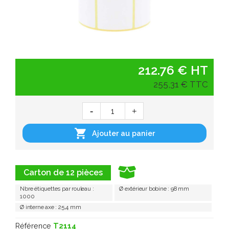
212.76 € HT
255,31 € TTC

Ajouter au panier
Carton de 12 pièces
Nbre étiquettes par rouleau :
Ø extérieur bobine : 98 mm
1000
Ø interne axe : 25,4 mm
Référence
T2114