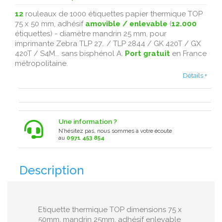
12
rouleaux de 1000 étiquettes papier thermique TOP
75 x 50 mm, adhésif
amovible / enlevable
(
12.000
étiquettes) - diamètre mandrin 25 mm, pour
imprimante Zebra TLP 27.. / TLP 2844 / GK 420T / GX
420T / S4M... sans bisphénol A.
Port gratuit
en France
métropolitaine.
Détails +
Une information ?
N’hésitez pas, nous sommes à votre écoute
au
0971 453 854
Description
Etiquette thermique TOP dimensions 75 x
50mm, mandrin 25mm, adhésif enlevable