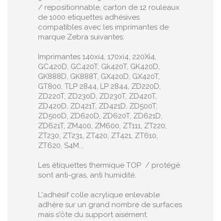
/ repositionnable, carton de 12 rouleaux
de 1000 etiquettes adhésives
compatibles avec les imprimantes de
marque Zebra suivantes:
Imprimantes 140xi4, 170xi4, 220Xi4,
GC420D, GC420T, Gk420T, GK420D,
GK888D, GK888T, GX420D, GX420T,
GT800, TLP 2844, LP 2844, ZD220D,
ZD220T, ZD230D, ZD230T, ZD420T,
ZD420D, ZD421T, ZD421D, ZD500T,
ZD500D, ZD620D, ZD620T, ZD621D,
ZD621T, ZM400, ZM600, ZT111, ZT220,
ZT230, ZT231, ZT420, ZT421, ZT610,
ZT620, S4M...
Les étiquettes thermique TOP / protégé
sont anti-gras, anti humidité.
L'adhésif colle acrylique enlevable
adhère sur un grand nombre de surfaces
mais s'ôte du support aisément.