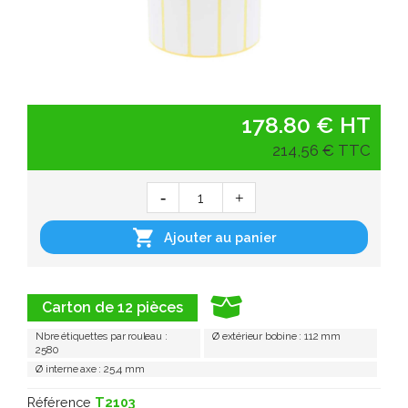
178.80 € HT
214,56 € TTC

Ajouter au panier
Carton de 12 pièces
Nbre étiquettes par rouleau :
Ø extérieur bobine : 112 mm
2580
Ø interne axe : 25,4 mm
Référence
T2103