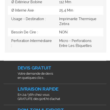
Ø Extérieur Bobine
112 Mm
Ø Interne Axe
25,4 Mm
Usage - Destination :
Imprimante Thermique
Zebra
Besoin De Cire :
NON
Perforation Intermédiaire
Micro - Perforations
:
Entre Les Étiquettes
DEVIS GRATUIT
Votre demande de devis
en quelques clics...
LIVRAISON RAPIDE
En 24/36h chez vous
GRATUITE dès 90€ht d’achat