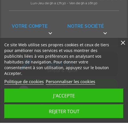
Lun-Jeu de 9h à 17h30 - Ven de 9h à 16h30
VOTRE COMPTE
NOTRE SOCIÉTÉ


Ce site Web utilise ses propres cookies et ceux de tiers
pour améliorer nos services et vous montrer des
publicités liées à vos préférences en analysant vos
Demande de devis
habitudes de navigation. Pour donner votre
GRATUIT
consentement à son utilisation, appuyez sur le bouton
Simple & rapide
Accepter.
Politique de cookies
Personnaliser les cookies
Découvrez
notre BLOG
J'ACCEPTE
Accédez à nos articles
REJETER TOUT
Tous droits réservés, MD Ouest © 2026