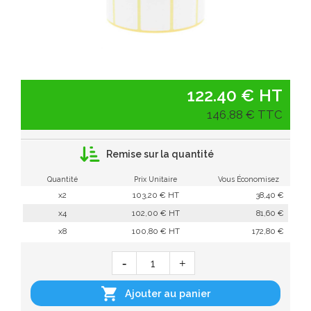
122.40 € HT
146,88 € TTC
Remise sur la quantité
Quantité
Prix Unitaire
Vous Économisez
x2
103,20 € HT
38,40 €
x4
102,00 € HT
81,60 €
x8
100,80 € HT
172,80 €

Ajouter au panier