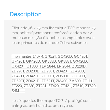
Description
Etiquette 76 x 25 mm thermique TOP, mandrin 25
mm, adhésif permanent renforcé, carton de 12
rouleaux de 2580 étiquettes, compatibles avec
les imprimantes de marque Zebra suivantes:
Imprimantes 140xi4, 170xi4, GC420D, GC420T,
Gk420T, GK420D, GK888D, GK888T, GX420D,
GX420T, GT800, TLP 2844, LP 2844, ZD220D,
ZD220T, ZD230D, ZD230T, ZD420T, ZD420D,
ZD421T, ZD421D, ZD500T, ZD500D, ZD620D,
ZD620T, ZD621D, ZD621T, ZM400, ZM600, ZT111,
ZT220, ZT230, ZT231, ZT420, ZT421, ZT610, ZT620,
S4M......
Les étiquettes thermique TOP / protégé sont
anti-gras, anti humidité, anti rayures.