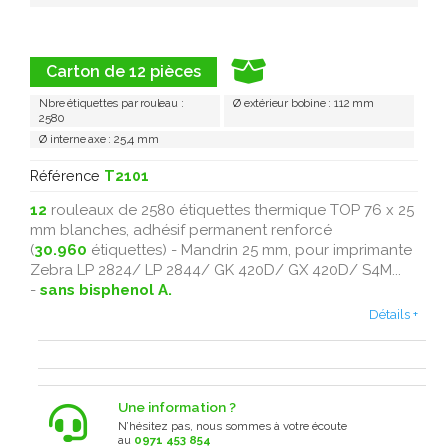
Carton de 12 pièces
Nbre étiquettes par rouleau :
Ø extérieur bobine : 112 mm
2580
Ø interne axe : 25,4 mm
Référence
T2101
12
rouleaux de 2580 étiquettes thermique TOP 76 x 25
mm blanches, adhésif permanent renforcé
(
30.960
étiquettes) - Mandrin 25 mm, pour imprimante
Zebra LP 2824/ LP 2844/ GK 420D/ GX 420D/ S4M...
-
sans bisphenol A.
Détails +
Une information ?
N’hésitez pas, nous sommes à votre écoute
au
0971 453 854