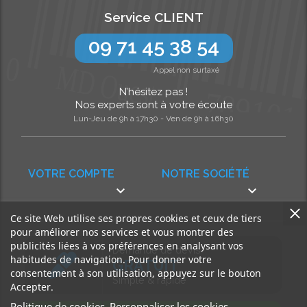
Service CLIENT
09 71 45 38 54
Appel non surtaxé
N’hésitez pas !
Nos experts sont à votre écoute
Lun-Jeu de 9h à 17h30 - Ven de 9h à 16h30
VOTRE COMPTE
NOTRE SOCIÉTÉ


Ce site Web utilise ses propres cookies et ceux de tiers
pour améliorer nos services et vous montrer des
publicités liées à vos préférences en analysant vos
Demande de devis
habitudes de navigation. Pour donner votre
GRATUIT
consentement à son utilisation, appuyez sur le bouton
Simple & rapide
Accepter.
Politique de cookies
Personnaliser les cookies