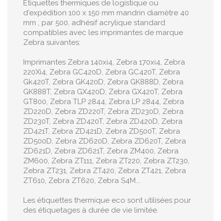
Étiquettes thermiques de logistique ou
d'expédition 100 x 150 mm mandrin diamètre 40
mm , par 500, adhésif acrylique standard
compatibles avec les imprimantes de marque
Zebra suivantes:
Imprimantes Zebra 140xi4, Zebra 170xi4, Zebra
220Xi4, Zebra GC420D, Zebra GC420T, Zebra
Gk420T, Zebra GK420D, Zebra GK888D, Zebra
GK888T, Zebra GX420D, Zebra GX420T, Zebra
GT800, Zebra TLP 2844, Zebra LP 2844, Zebra
ZD220D, Zebra ZD220T, Zebra ZD230D, Zebra
ZD230T, Zebra ZD420T, Zebra ZD420D, Zebra
ZD421T, Zebra ZD421D, Zebra ZD500T, Zebra
ZD500D, Zebra ZD620D, Zebra ZD620T, Zebra
ZD621D, Zebra ZD621T, Zebra ZM400, Zebra
ZM600, Zebra ZT111, Zebra ZT220, Zebra ZT230,
Zebra ZT231, Zebra ZT420, Zebra ZT421, Zebra
ZT610, Zebra ZT620, Zebra S4M...
Les étiquettes thermique eco sont utilisées pour
des étiquetages à durée de vie limitée.