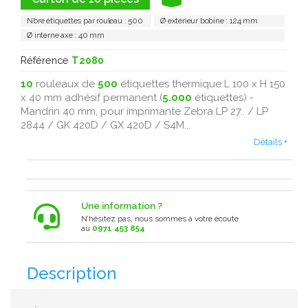
Nbre étiquettes par rouleau : 500
Ø extérieur bobine : 124 mm
Ø interne axe : 40 mm
Référence
T2080
10
rouleaux de
500
étiquettes thermique L 100 x H 150
x 40 mm adhésif permanent (
5.000
étiquettes) -
Mandrin 40 mm, pour imprimante Zebra LP 27.. / LP
2844 / GK 420D / GX 420D / S4M...
Détails +
Une information ?
N’hésitez pas, nous sommes à votre écoute
au
0971 453 854
Description