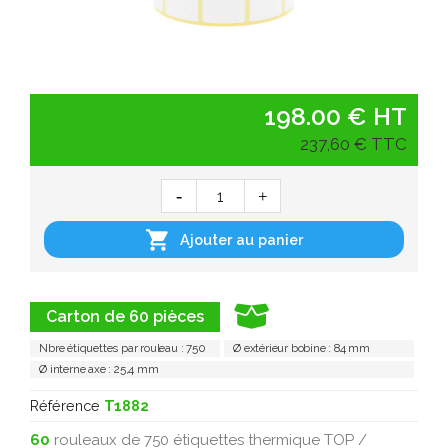
198.00 € HT
237,60 € TTC

Ajouter au panier
Carton de 60 pièces
Nbre étiquettes par rouleau : 750
Ø extérieur bobine : 84 mm
Ø interne axe : 25,4 mm
Référence
T1882
60
rouleaux de 750 étiquettes thermique TOP /