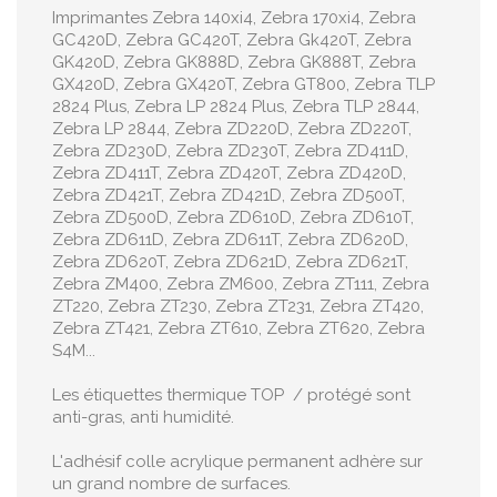
Imprimantes Zebra 140xi4, Zebra 170xi4, Zebra
GC420D, Zebra GC420T, Zebra Gk420T, Zebra
GK420D, Zebra GK888D, Zebra GK888T, Zebra
GX420D, Zebra GX420T, Zebra GT800, Zebra TLP
2824 Plus, Zebra LP 2824 Plus, Zebra TLP 2844,
Zebra LP 2844, Zebra ZD220D, Zebra ZD220T,
Zebra ZD230D, Zebra ZD230T, Zebra ZD411D,
Zebra ZD411T, Zebra ZD420T, Zebra ZD420D,
Zebra ZD421T, Zebra ZD421D, Zebra ZD500T,
Zebra ZD500D, Zebra ZD610D, Zebra ZD610T,
Zebra ZD611D, Zebra ZD611T, Zebra ZD620D,
Zebra ZD620T, Zebra ZD621D, Zebra ZD621T,
Zebra ZM400, Zebra ZM600, Zebra ZT111, Zebra
ZT220, Zebra ZT230, Zebra ZT231, Zebra ZT420,
Zebra ZT421, Zebra ZT610, Zebra ZT620, Zebra
S4M...
Les étiquettes thermique TOP / protégé sont
anti-gras, anti humidité.
L'adhésif colle acrylique permanent adhère sur
un grand nombre de surfaces.