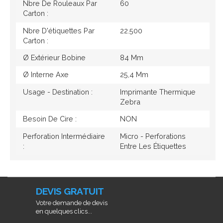
Nbre De Rouleaux Par
60
Carton :
Nbre D'étiquettes Par
22.500
Carton :
Ø Extérieur Bobine
84 Mm
Ø Interne Axe
25,4 Mm
Usage - Destination :
Imprimante Thermique
Zebra
Besoin De Cire :
NON
Perforation Intermédiaire
Micro - Perforations
:
Entre Les Étiquettes
DEVIS GRATUIT
Votre demande de devis
en quelques clics...