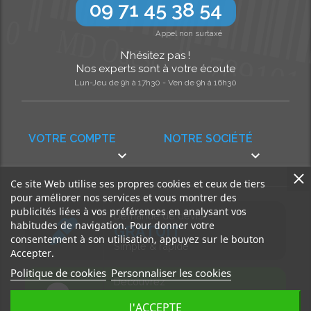
09 71 45 38 54
Appel non surtaxé
N’hésitez pas !
Nos experts sont à votre écoute
Lun-Jeu de 9h à 17h30 - Ven de 9h à 16h30
VOTRE COMPTE
NOTRE SOCIÉTÉ


Ce site Web utilise ses propres cookies et ceux de tiers
pour améliorer nos services et vous montrer des
publicités liées à vos préférences en analysant vos
Demande de devis
habitudes de navigation. Pour donner votre
GRATUIT
consentement à son utilisation, appuyez sur le bouton
Simple & rapide
Accepter.
Politique de cookies
Personnaliser les cookies
Découvrez
notre BLOG
J'ACCEPTE