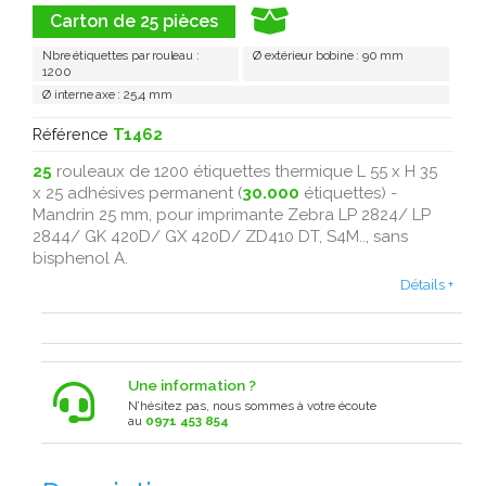
Carton de 25 pièces
Nbre étiquettes par rouleau :
Ø extérieur bobine : 90 mm
1200
Ø interne axe : 25,4 mm
Référence
T1462
25
rouleaux de 1200 étiquettes thermique L 55 x H 35
x 25 adhésives permanent (
30.000
étiquettes) -
Mandrin 25 mm, pour imprimante Zebra LP 2824/ LP
2844/ GK 420D/ GX 420D/
ZD410 DT,
S4M.., sans
bisphenol A.
Détails +
Une information ?
N’hésitez pas, nous sommes à votre écoute
au
0971 453 854