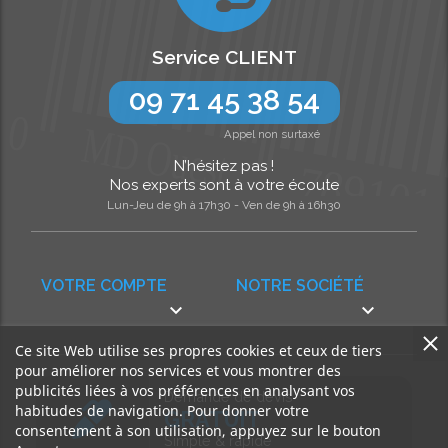
Service CLIENT
09 71 45 38 54
Appel non surtaxé
N’hésitez pas !
Nos experts sont à votre écoute
Lun-Jeu de 9h à 17h30 - Ven de 9h à 16h30
VOTRE COMPTE
NOTRE SOCIÉTÉ


Ce site Web utilise ses propres cookies et ceux de tiers
pour améliorer nos services et vous montrer des
publicités liées à vos préférences en analysant vos
Demande de devis
habitudes de navigation. Pour donner votre
GRATUIT
consentement à son utilisation, appuyez sur le bouton
Simple & rapide