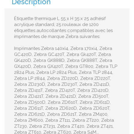
Description
Étiquette thermique L 55 x H 35 x 25 adhésif
acrylique standard, 25 rouleaux de 1200
étiquettes autocollantes compatibles avec les
imprimantes de marque Zebra suivantes:
Imprimantes Zebra 140xi4, Zebra 170xi4, Zebra
GC420D, Zebra GC420T, Zebra Gk420T, Zebra
GK420D, Zebra GK888D, Zebra GK888T, Zebra
GX420D, Zebra GX420T, Zebra GT800, Zebra TLP
2824 Plus, Zebra LP 2824 Plus, Zebra TLP 2844,
Zebra LP 2844, Zebra ZD220D, Zebra ZD220T,
Zebra ZD230D, Zebra ZD230T, Zebra ZD411D,
Zebra ZD411T, Zebra ZD420T, Zebra ZD420D,
Zebra ZD421T, Zebra ZD421D, Zebra ZD500T,
Zebra ZD500D, Zebra ZD610T, Zebra ZD611D,
Zebra ZD611T, Zebra ZD620D, Zebra ZD620T,
Zebra ZD621D, Zebra ZD621T, Zebra ZM400,
Zebra ZM600, Zebra ZT111, Zebra ZT220, Zebra
ZT230, Zebra ZT231, Zebra ZT420, Zebra ZT421,
Zebra ZT610, Zebra ZT620, Zebra S4M...