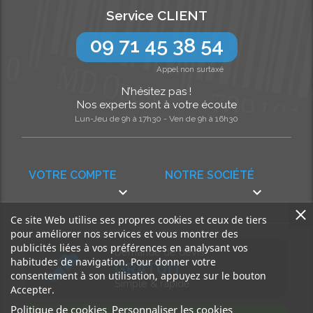
Service CLIENT
09 71 45 38 54
Appel non surtaxé
N’hésitez pas !
Nos experts sont à votre écoute
Lun-Jeu de 9h à 17h30 - Ven de 9h à 16h30
VOTRE COMPTE
NOTRE SOCIÉTÉ


Ce site Web utilise ses propres cookies et ceux de tiers
pour améliorer nos services et vous montrer des
publicités liées à vos préférences en analysant vos
Demande de devis
habitudes de navigation. Pour donner votre
GRATUIT
consentement à son utilisation, appuyez sur le bouton
Simple & rapide
Accepter.
Politique de cookies
Personnaliser les cookies