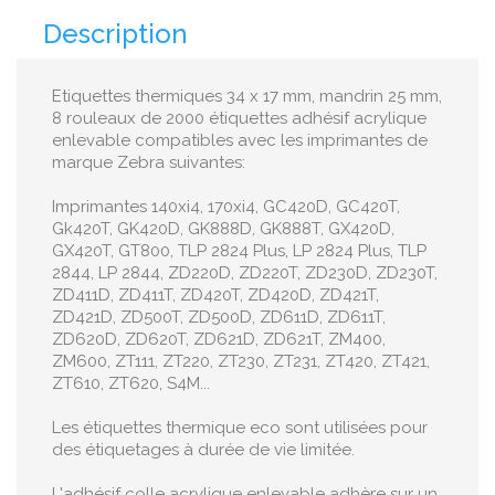
Description
Etiquettes thermiques 34 x 17 mm, mandrin 25 mm,
8 rouleaux de 2000 étiquettes adhésif acrylique
enlevable compatibles avec les imprimantes de
marque Zebra suivantes:
Imprimantes 140xi4, 170xi4, GC420D, GC420T,
Gk420T, GK420D, GK888D, GK888T, GX420D,
GX420T, GT800, TLP 2824 Plus, LP 2824 Plus, TLP
2844, LP 2844, ZD220D, ZD220T, ZD230D, ZD230T,
ZD411D, ZD411T, ZD420T, ZD420D, ZD421T,
ZD421D, ZD500T, ZD500D, ZD611D, ZD611T,
ZD620D, ZD620T, ZD621D, ZD621T, ZM400,
ZM600, ZT111, ZT220, ZT230, ZT231, ZT420, ZT421,
ZT610, ZT620, S4M...
Les étiquettes thermique eco sont utilisées pour
des étiquetages à durée de vie limitée.
L'adhésif colle acrylique enlevable adhère sur un