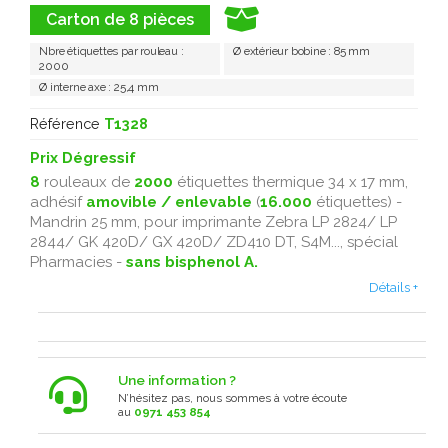
Carton de 8 pièces
Nbre étiquettes par rouleau :
Ø extérieur bobine : 85 mm
2000
Ø interne axe : 25,4 mm
Référence
T1328
Prix Dégressif
8
rouleaux de
2000
étiquettes thermique 34 x 17 mm,
adhésif
amovible / enlevable
(
16.000
étiquettes) -
Mandrin 25 mm, pour imprimante Zebra LP 2824/ LP
2844/ GK 420D/ GX 420D/
ZD410 DT,
S4M..., spécial
Pharmacies -
sans bisphenol A.
Détails +
Une information ?
N’hésitez pas, nous sommes à votre écoute
au
0971 453 854