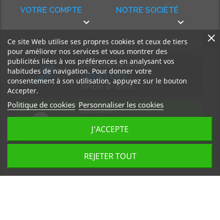
VOTRE COMPTE
NOTRE SOCIÉTÉ


Ce site Web utilise ses propres cookies et ceux de tiers
pour améliorer nos services et vous montrer des
publicités liées à vos préférences en analysant vos
Demande de devis
habitudes de navigation. Pour donner votre
GRATUIT
consentement à son utilisation, appuyez sur le bouton
Simple & rapide
Accepter.
Politique de cookies
Personnaliser les cookies
Découvrez
notre BLOG
J'ACCEPTE
Accédez à nos articles
REJETER TOUT
Tous droits réservés, MD Ouest © 2026