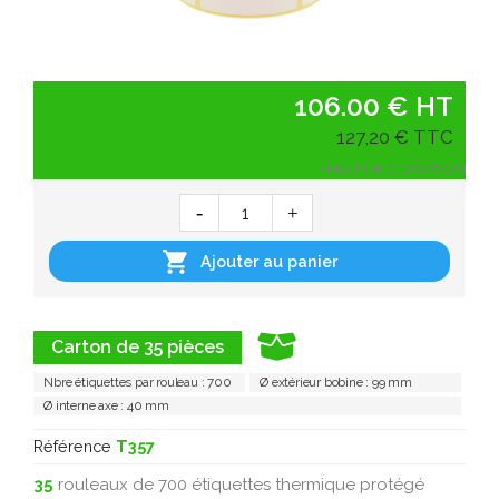
106.00 € HT
127,20 € TTC
(116,23 € 0.000000)

Ajouter au panier
Carton de 35 pièces
Nbre étiquettes par rouleau : 700
Ø extérieur bobine : 99 mm
Ø interne axe : 40 mm
Référence
T357
35
rouleaux de 700 étiquettes thermique protégé