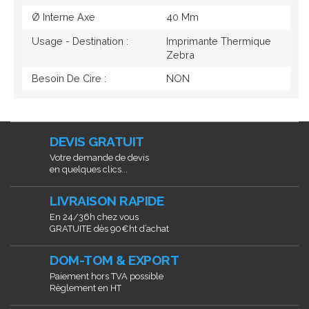
Ø Interne Axe
40 Mm
Usage - Destination :
Imprimante Thermique
Zebra
Besoin De Cire :
NON
DEVIS GRATUIT
Votre demande de devis
en quelques clics...
LIVRAISON RAPIDE
En 24/36h chez vous
GRATUITE dès 90€ht d’achat
DOM-TOM & EXPORT
Paiement hors TVA possible
Règlement en HT