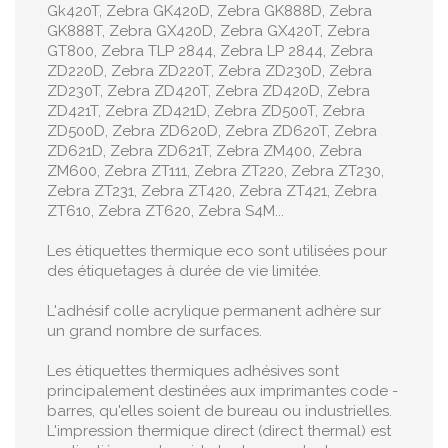
Gk420T, Zebra GK420D, Zebra GK888D, Zebra
GK888T, Zebra GX420D, Zebra GX420T, Zebra
GT800, Zebra TLP 2844, Zebra LP 2844, Zebra
ZD220D, Zebra ZD220T, Zebra ZD230D, Zebra
ZD230T, Zebra ZD420T, Zebra ZD420D, Zebra
ZD421T, Zebra ZD421D, Zebra ZD500T, Zebra
ZD500D, Zebra ZD620D, Zebra ZD620T, Zebra
ZD621D, Zebra ZD621T, Zebra ZM400, Zebra
ZM600, Zebra ZT111, Zebra ZT220, Zebra ZT230,
Zebra ZT231, Zebra ZT420, Zebra ZT421, Zebra
ZT610, Zebra ZT620, Zebra S4M...
Les étiquettes thermique eco sont utilisées pour
des étiquetages à durée de vie limitée.
L'adhésif colle acrylique permanent adhère sur
un grand nombre de surfaces.
Les étiquettes thermiques adhésives sont
principalement destinées aux imprimantes code -
barres, qu'elles soient de bureau ou industrielles.
L'impression thermique direct (direct thermal) est