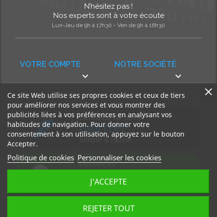
N’hésitez pas !
Nos experts sont à votre écoute
Lun-Jeu de 9h à 17h30 - Ven de 9h à 16h30
VOTRE COMPTE
NOTRE SOCIÉTÉ


Ce site Web utilise ses propres cookies et ceux de tiers
pour améliorer nos services et vous montrer des
publicités liées à vos préférences en analysant vos
Demande de devis
habitudes de navigation. Pour donner votre
GRATUIT
consentement à son utilisation, appuyez sur le bouton
Simple & rapide
Accepter.
Politique de cookies
Personnaliser les cookies
Découvrez
notre BLOG
J'ACCEPTE
Accédez à nos articles
REJETER TOUT
Tous droits réservés, MD Ouest © 2026