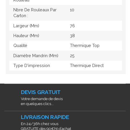
Nbre De Rouleaux Par
10
Carton :
Largeur (mm)
76
Hauteur (mm)
38
Qualité
Thermique Top
Diamètre Mandrin (mm)
25
Type D'impression
Thermique Direct
DEVIS GRATUIT
Votre demande de devis
en quelques clics...
LIVRAISON RAPIDE
En 24/36h chez vous
GRATUITE dès 90€ht d’achat