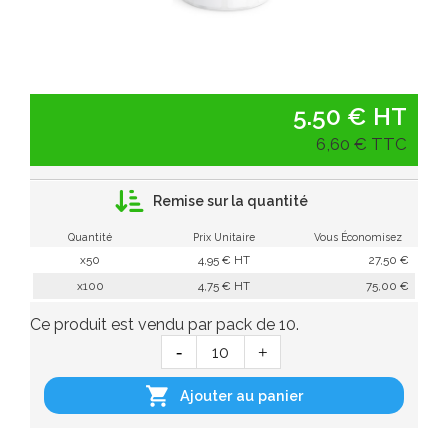
5.50 € HT
6,60 € TTC
Remise sur la quantité
Quantité
Prix Unitaire
Vous Économisez
x50
4,95 € HT
27,50 €
x100
4,75 € HT
75,00 €
Ce produit est vendu par pack de 10.

Ajouter au panier