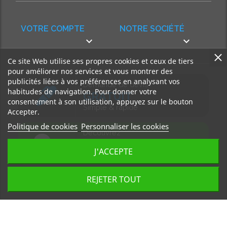
VOTRE COMPTE
NOTRE SOCIÉTÉ


Ce site Web utilise ses propres cookies et ceux de tiers
pour améliorer nos services et vous montrer des
publicités liées à vos préférences en analysant vos
Demande de devis
habitudes de navigation. Pour donner votre
GRATUIT
consentement à son utilisation, appuyez sur le bouton
Simple & rapide
Accepter.
Politique de cookies
Personnaliser les cookies
Découvrez
notre BLOG
J'ACCEPTE
Accédez à nos articles
REJETER TOUT
Tous droits réservés, MD Ouest © 2026