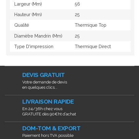
Largeur (mm)
56
Hauteur (mm)
25
Qualité
Thermique Top
Diamètre Mandrin (mm)
25
Type D'impression
Thermique Direct
DEVIS GRATUIT
Votre demande de devis
en quelques clics...
LIVRAISON RAPIDE
En 24/36h chez vous
GRATUITE dès 90€ht d’achat
DOM-TOM & EXPORT
Paiement hors TVA possible