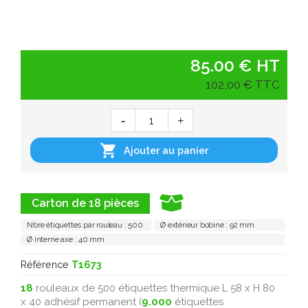
85.00 € HT
102,00 € TTC

Ajouter au panier
Carton de 18 pièces
Nbre étiquettes par rouleau : 500
Ø extérieur bobine : 92 mm
Ø interne axe : 40 mm
Référence
T1673
18
rouleaux de 500 étiquettes thermique L 58 x H 80
x 40 adhésif permanent (
9.000
étiquettes