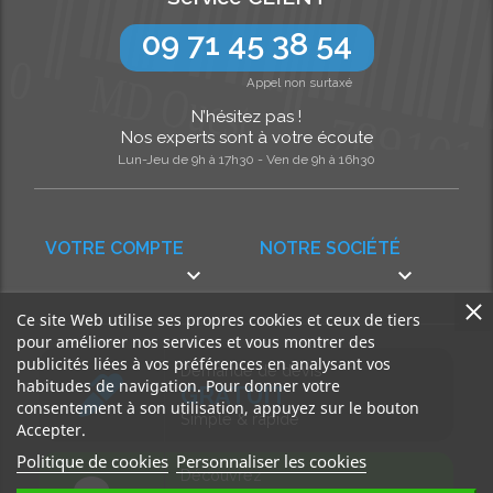
09 71 45 38 54
Appel non surtaxé
N’hésitez pas !
Nos experts sont à votre écoute
Lun-Jeu de 9h à 17h30 - Ven de 9h à 16h30
VOTRE COMPTE
NOTRE SOCIÉTÉ


Ce site Web utilise ses propres cookies et ceux de tiers
pour améliorer nos services et vous montrer des
publicités liées à vos préférences en analysant vos
Demande de devis
habitudes de navigation. Pour donner votre
GRATUIT
consentement à son utilisation, appuyez sur le bouton
Simple & rapide
Accepter.
Politique de cookies
Personnaliser les cookies
Découvrez