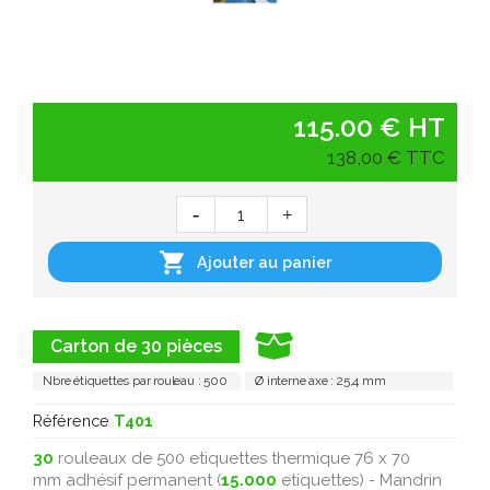
115.00 € HT
138,00 € TTC

Ajouter au panier
Carton de 30 pièces
Nbre étiquettes par rouleau : 500
Ø interne axe : 25,4 mm
Référence
T401
30
rouleaux de 500 etiquettes thermique 76 x 70
mm adhésif permanent (
15.000
etiquettes) - Mandrin