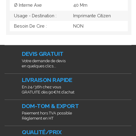
Ø Interne Axe
40 Mm
Usage - Destination :
Imprimante Citizen
Besoin De Cire :
NON
DEVIS GRATUIT
Votre demande de devis
en quelques clics...
LIVRAISON RAPIDE
En 24/36h chez vous
GRATUITE dès 90€ht d’achat
DOM-TOM & EXPORT
Paiement hors TVA possible
Règlement en HT
QUALITÉ/PRIX