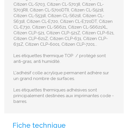
Citizen CL-S703, Citizen CL-S703II, Citizen CL-
S703RII, Citizen CL-S700DTII, Citizen CL-S521II,
Citizen CL-S531II, Citizen CL-S621II, Citizen CL-
S631II, Citizen CL-E720, Citizen CL-E720DT, Citizen
CL-E730, Citizen CL-S6621, Citizen CL-S6621XL,
Citizen CLP-521, Citizen CLP-521Z, Citizen CLP-621,
Citizen CLP-621Z, Citizen CLP-631, Citizen CLP-
631Z, Citizen CLP-6001, Citizen CLP-7201...
Les étiquettes thermique TOP / protégé sont
anti-gras, anti humidité.
L'adhésif colle acrylique permanent adhère sur
un grand nombre de surfaces.
Les étiquettes thermiques adhésives sont
principalement destinées aux imprimantes code -
barres.
Fiche technique