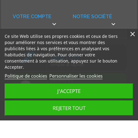
VOTRE COMPTE
NOTRE SOCIÉTÉ


Ce site Web utilise ses propres cookies et ceux de tiers
pour améliorer nos services et vous montrer des
publicités liées à vos préférences en analysant vos
Demande de devis
habitudes de navigation. Pour donner votre
GRATUIT
consentement à son utilisation, appuyez sur le bouton
Simple & rapide
Accepter.
Politique de cookies
Personnaliser les cookies
Découvrez
notre BLOG
J'ACCEPTE
Accédez à nos articles
REJETER TOUT
Tous droits réservés, MD Ouest © 2026