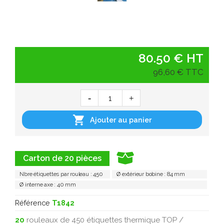
80.50 € HT
96,60 € TTC

Ajouter au panier
Carton de 20 pièces
Nbre étiquettes par rouleau : 450
Ø extérieur bobine : 84 mm
Ø interne axe : 40 mm
Référence
T1842
20
rouleaux de 450 étiquettes thermique TOP /