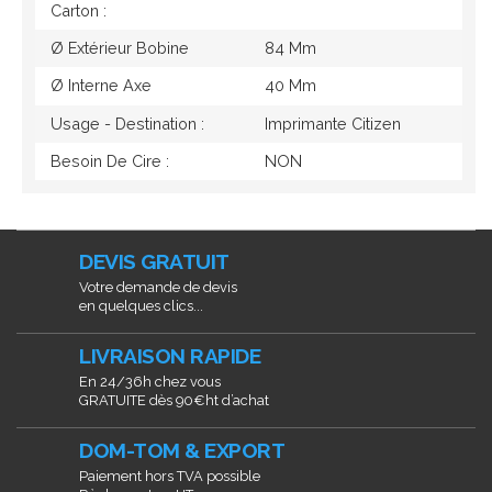
Carton :
Ø Extérieur Bobine
84 Mm
Ø Interne Axe
40 Mm
Usage - Destination :
Imprimante Citizen
Besoin De Cire :
NON
DEVIS GRATUIT
Votre demande de devis
en quelques clics...
LIVRAISON RAPIDE
En 24/36h chez vous
GRATUITE dès 90€ht d’achat
DOM-TOM & EXPORT
Paiement hors TVA possible