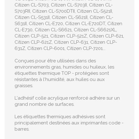
Citizen CL-S703, Citizen CL-S703II, Citizen CL-
S703RII, Citizen CL-S700DTII, Citizen CL-S521II,
Citizen CL-S531II, Citizen CL-S621II, Citizen CL-
S631II, Citizen CL-E720, Citizen CL-E720DT, Citizen
CL-E730, Citizen CL-S6621, Citizen CL-S6621XL,
Citizen CLP-521, Citizen CLP-521Z, Citizen CLP-621,
Citizen CLP-621Z, Citizen CLP-631, Citizen CLP-
631Z, Citizen CLP-6001, Citizen CLP-7201...
Conçues pour être utilisées dans des
environnements gras, humides ou huileux, les
étiquettes thermique TOP - protégées sont
résistantes à l'humidité, aux huiles ou aux
graisses.
L'adhésif colle acrylique renforcé adhère sur un
grand nombre de surfaces.
Les étiquettes thermiques adhésives sont
principalement destinées aux imprimantes code -
barres.