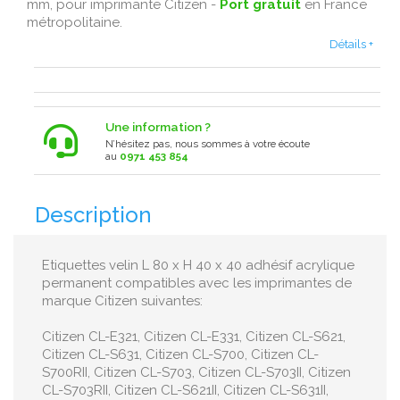
mm, pour imprimante Citizen -
Port gratuit
en France
métropolitaine .
Détails +
Une information ?
N’hésitez pas, nous sommes à votre écoute
au
0971 453 854
Description
Etiquettes velin L 80 x H 40 x 40 adhésif acrylique
permanent compatibles avec les imprimantes de
marque Citizen suivantes:
Citizen CL-E321, Citizen CL-E331, Citizen CL-S621,
Citizen CL-S631, Citizen CL-S700, Citizen CL-
S700RII, Citizen CL-S703, Citizen CL-S703II, Citizen
CL-S703RII, Citizen CL-S621II, Citizen CL-S631II,