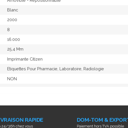
Amovible - Repositionnable
Blanc
2000
8
16.000
25,4 Mm
Imprimante Citizen
Etiquettes Pour Pharmacie, Laboratoire, Radiologie
NON
IVRAISON RAPIDE
DOM-TOM & EXPOR
 24/36h chez vous
Paiement hors TVA possible