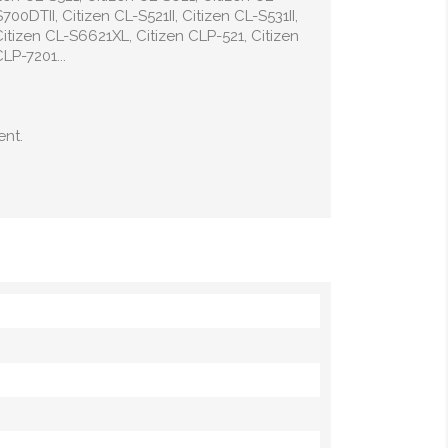
00DTII, Citizen CL-S521II, Citizen CL-S531II,
Citizen CL-S6621XL, Citizen CLP-521, Citizen
LP-7201...
ent.