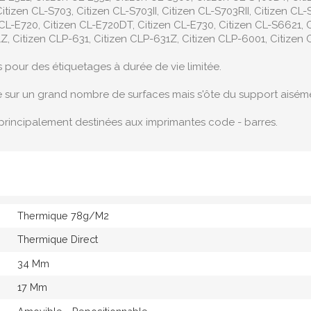
itizen CL-S703, Citizen CL-S703II, Citizen CL-S703RII, Citizen CL-S7
en CL-E720, Citizen CL-E720DT, Citizen CL-E730, Citizen CL-S6621, 
, Citizen CLP-631, Citizen CLP-631Z, Citizen CLP-6001, Citizen C
s pour des étiquetages à durée de vie limitée.
e sur un grand nombre de surfaces mais s'ôte du support aisém
principalement destinées aux imprimantes code - barres.
Thermique 78g/M2
Thermique Direct
34 Mm
17 Mm