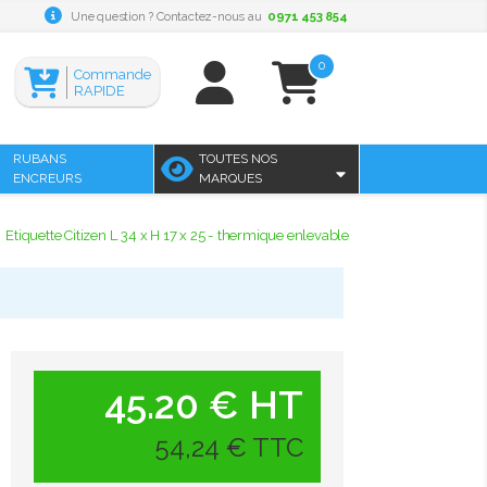
Une question ? Contactez-nous au
0971 453 854
0
Commande
RAPIDE
RUBANS
TOUTES NOS
ENCREURS
MARQUES
Etiquette Citizen L 34 x H 17 x 25 - thermique enlevable
45.20 € HT
54,24 € TTC