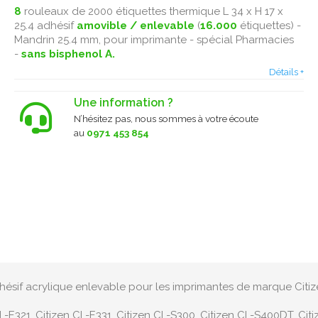
8
rouleaux de 2000 étiquettes thermique L 34 x H 17 x
25.4 adhésif
amovible / enlevable
(
16.000
étiquettes) -
Mandrin 25.4 mm, pour imprimante - spécial Pharmacies
-
sans bisphenol A.
Détails +
Une information ?
N’hésitez pas, nous sommes à votre écoute
au
0971 453 854
dhésif acrylique enlevable pour les imprimantes de marque Citiz
L-E321, Citizen CL-E331, Citizen CL-S300, Citizen CL-S400DT, Citi