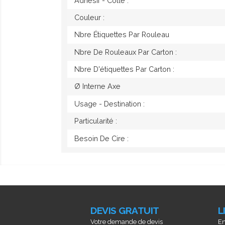
Adhésif - Colle :
Couleur :
Nbre Étiquettes Par Rouleau
Nbre De Rouleaux Par Carton :
Nbre D'étiquettes Par Carton :
Ø Interne Axe
Usage - Destination :
Particularité :
Besoin De Cire :
DEVIS GRATUIT
L
Votre demande de devis
En