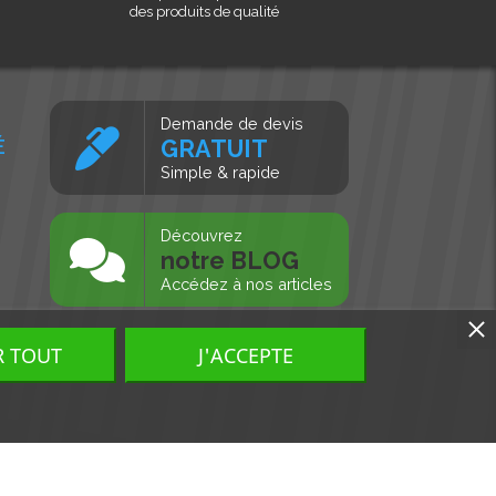
des produits de qualité
Demande de devis
É
GRATUIT
Simple & rapide
s
Découvrez
notre BLOG
Accédez à nos articles
R TOUT
J'ACCEPTE
Tous droits réservés, MD Ouest © 2026