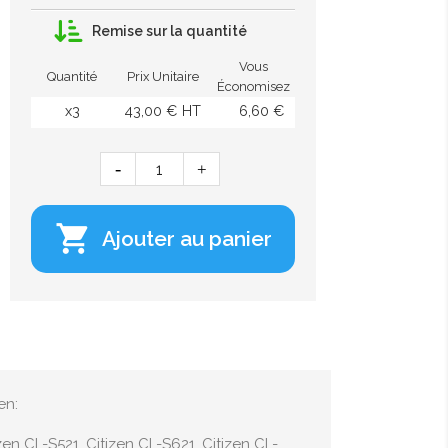
Remise sur la quantité
Vous
Quantité
Prix Unitaire
Économisez
x3
43,00 € HT
6,60 €

Ajouter au panier
en:
zen CL-S521, Citizen CL-S621, Citizen CL-