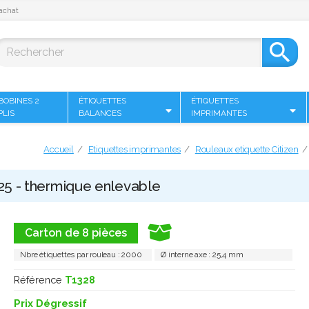
achat

BOBINES 2
ÉTIQUETTES
ÉTIQUETTES
PLIS
BALANCES
IMPRIMANTES
Accueil
Etiquettes imprimantes
Rouleaux etiquette Citizen
x 25 - thermique enlevable
Carton de 8 pièces
Nbre étiquettes par rouleau : 2000
Ø interne axe : 25,4 mm
Référence
T1328
Prix Dégressif