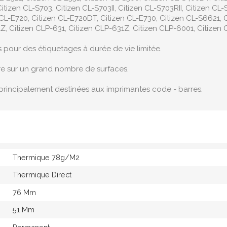
itizen CL-S703, Citizen CL-S703II, Citizen CL-S703RII, Citizen CL-S7
en CL-E720, Citizen CL-E720DT, Citizen CL-E730, Citizen CL-S6621, 
, Citizen CLP-631, Citizen CLP-631Z, Citizen CLP-6001, Citizen C
s pour des étiquetages à durée de vie limitée.
re sur un grand nombre de surfaces.
principalement destinées aux imprimantes code - barres.
Thermique 78g/M2
Thermique Direct
76 Mm
51 Mm