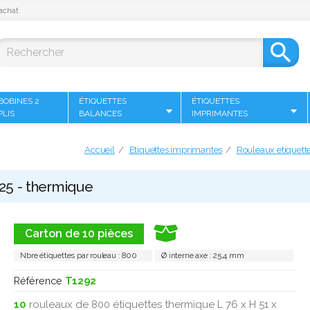
achat

BOBINES 2
ÉTIQUETTES
ÉTIQUETTES
PLIS
BALANCES
IMPRIMANTES
Accueil
Etiquettes imprimantes
Rouleaux etiquette
 25 - thermique
Carton de 10 pièces
Nbre étiquettes par rouleau : 800
Ø interne axe : 25,4 mm
Référence
T1292
10
rouleaux de 800 étiquettes thermique L 76 x H 51 x