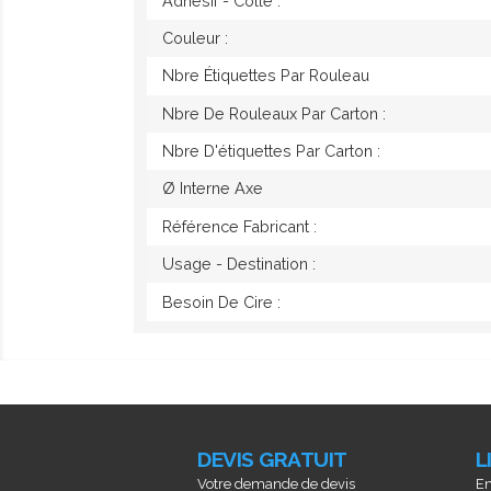
Adhésif - Colle :
Couleur :
Nbre Étiquettes Par Rouleau
Nbre De Rouleaux Par Carton :
Nbre D'étiquettes Par Carton :
Ø Interne Axe
Référence Fabricant :
Usage - Destination :
Besoin De Cire :
DEVIS GRATUIT
L
Votre demande de devis
En