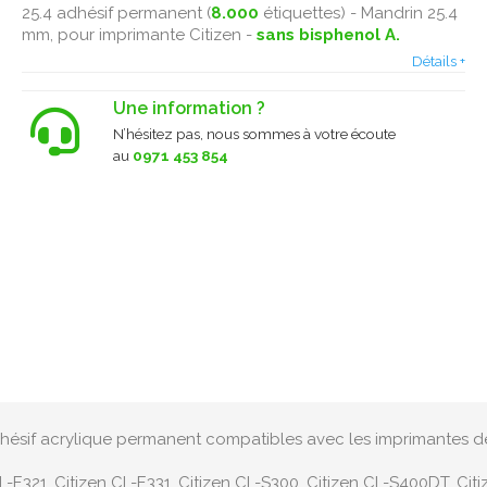
25.4 adhésif permanent (
8.000
étiquettes) - Mandrin 25.4
mm, pour imprimante Citizen -
sans bisphenol A.
Détails +
Une information ?
N’hésitez pas, nous sommes à votre écoute
au
0971 453 854
adhésif acrylique permanent compatibles avec les imprimantes d
L-E321, Citizen CL-E331, Citizen CL-S300, Citizen CL-S400DT, Citi