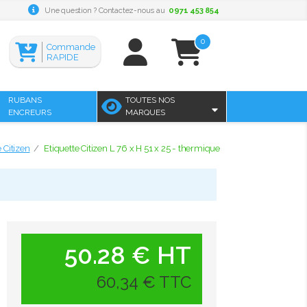
Une question ? Contactez-nous au
0971 453 854
0
Commande
RAPIDE
RUBANS
TOUTES NOS
ENCREURS
MARQUES
 Citizen
Etiquette Citizen L 76 x H 51 x 25 - thermique
50.28 € HT
60,34 € TTC