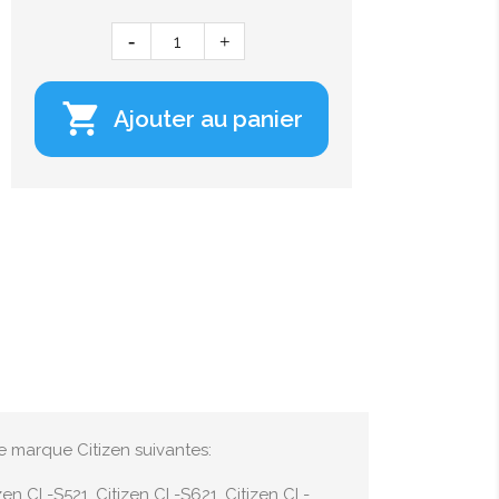

Ajouter au panier
e marque Citizen suivantes:
zen CL-S521, Citizen CL-S621, Citizen CL-