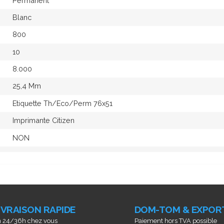
Permanent
Blanc
800
10
8.000
25,4 Mm
Etiquette Th/eco/perm 76x51
Imprimante Citizen
NON
IVRAISON RAPIDE
DOM-TOM & EXPOR
 24/36h chez vous
Paiement hors TVA possible