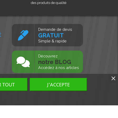
des produits de qualité
Demande de devis
É
GRATUIT
Simple & rapide
s
Découvrez
notre BLOG
Accédez à nos articles
R TOUT
J'ACCEPTE
Tous droits réservés, MD Ouest © 2026