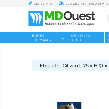
DEVIS GRATUIT
Livraison GRATUITE dès 90€ HT d’
BOBINES
BOBINES 1 PLI
THERMIQUES
OFFSET
Etiquette Citizen L 76 x H 51 x