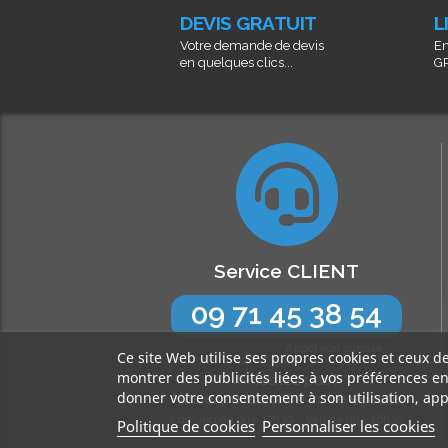
DEVIS GRATUIT
L
Votre demande de devis
En
en quelques clics...
GR
Service CLIENT
09 71 45 38 54
Appel non surtaxé
Ce site Web utilise ses propres cookies et ceux d
montrer des publicités liées à vos préférences e
N’hésitez pas !
donner votre consentement à son utilisation, app
Nos experts sont à votre écoute
Lun-Jeu de 9h à 17h30 - Ven de 9h à 16h30
Politique de cookies
Personnaliser les cookies