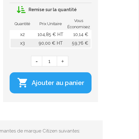
Remise sur la quantité
Vous
Quantité
Prix Unitaire
Économisez
x2
104,85 € HT
10,14 €
x3
90,00 € HT
59,76 €

Ajouter au panier
rimantes de marque Citizen suivantes: