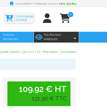
Une question ? Contactez-nous au
0971 453 854
0
Commande
RAPIDE
RUBANS
TOUTES NOS
ENCREURS
MARQUES
iquette Citizen L 34 x H 17 x 25 - thermique - 24 rouleaux
109.92 € HT
131,90 € TTC