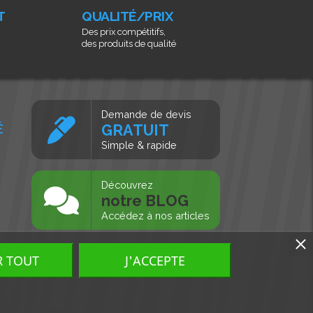
T
QUALITÉ/PRIX
Des prix compétitifs,
des produits de qualité
Demande de devis
É
GRATUIT
Simple & rapide
s
Découvrez
notre BLOG
Accédez à nos articles
R TOUT
J'ACCEPTE