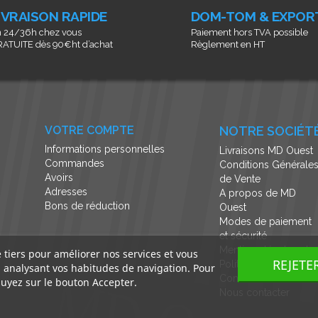
IVRAISON RAPIDE
DOM-TOM & EXPOR
 24/36h chez vous
Paiement hors TVA possible
ATUITE dès 90€ht d’achat
Règlement en HT
VOTRE COMPTE
NOTRE SOCIÉT
Informations personnelles
Livraisons MD Ouest
Commandes
Conditions Générale
Avoirs
de Vente
Adresses
A propos de MD
Bons de réduction
Ouest
Modes de paiement
et sécurité
Mentions légales et
e tiers pour améliorer nos services et vous
REJETE
Politique de
n analysant vos habitudes de navigation. Pour
Confidentialité
uyez sur le bouton Accepter.
Nous contacter