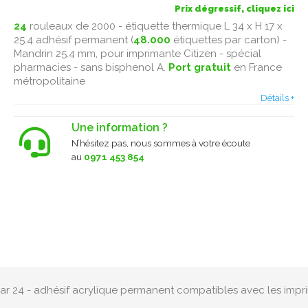
Prix dégressif, cliquez ici
24
rouleaux de 2000 - étiquette thermique L 34 x H 17 x
25.4 adhésif permanent (
48.000
étiquettes par carton) -
Mandrin 25.4 mm, pour imprimante Citizen - spécial
pharmacies - sans bisphenol A.
Port gratuit
en France
métropolitaine
Détails +
Une information ?
N’hésitez pas, nous sommes à votre écoute
au
0971 453 854
- par 24 - adhésif acrylique permanent compatibles avec les imp