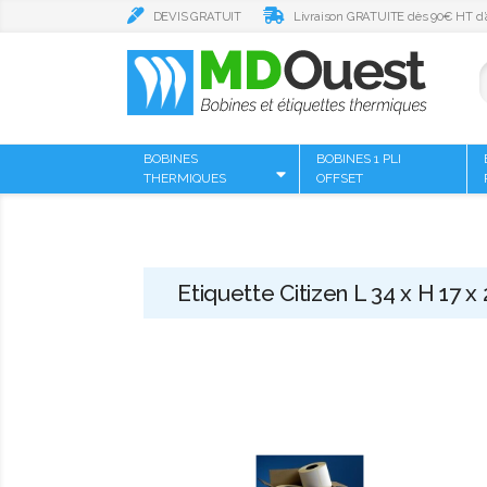
DEVIS GRATUIT
Livraison GRATUITE dès 90€ HT d’
BOBINES
BOBINES 1 PLI
THERMIQUES
OFFSET
Etiquette Citizen L 34 x H 17 x