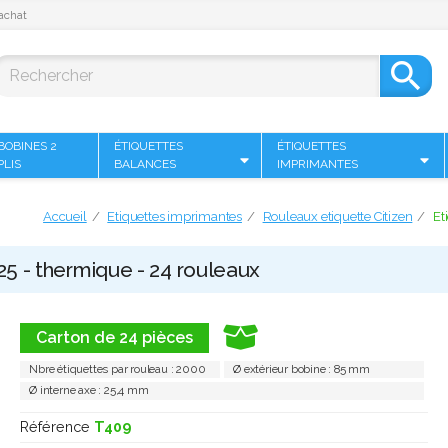
achat

BOBINES 2
ÉTIQUETTES
ÉTIQUETTES
PLIS
BALANCES
IMPRIMANTES
Accueil
Etiquettes imprimantes
Rouleaux etiquette Citizen
Et
 25 - thermique - 24 rouleaux
Carton de 24 pièces
Nbre étiquettes par rouleau : 2000
Ø extérieur bobine : 85 mm
Ø interne axe : 25,4 mm
Référence
T409