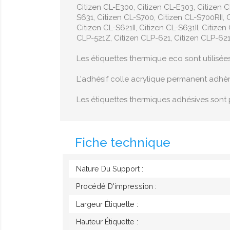
Citizen CL-E300, Citizen CL-E303, Citizen C
S631, Citizen CL-S700, Citizen CL-S700RII, C
Citizen CL-S621II, Citizen CL-S631II, Citiz
CLP-521Z, Citizen CLP-621, Citizen CLP-621Z
Les étiquettes thermique eco sont utilisée
L'adhésif colle acrylique permanent adhè
Les étiquettes thermiques adhésives sont 
Fiche technique
Nature Du Support :
Procédé D'impression :
Largeur Étiquette :
Hauteur Étiquette :