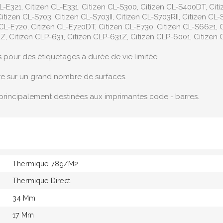
L-E321, Citizen CL-E331, Citizen CL-S300, Citizen CL-S400DT, Citi
itizen CL-S703, Citizen CL-S703II, Citizen CL-S703RII, Citizen CL-S7
en CL-E720, Citizen CL-E720DT, Citizen CL-E730, Citizen CL-S6621, 
, Citizen CLP-631, Citizen CLP-631Z, Citizen CLP-6001, Citizen C
s pour des étiquetages à durée de vie limitée.
re sur un grand nombre de surfaces.
principalement destinées aux imprimantes code - barres.
Thermique 78g/M2
Thermique Direct
34 Mm
17 Mm