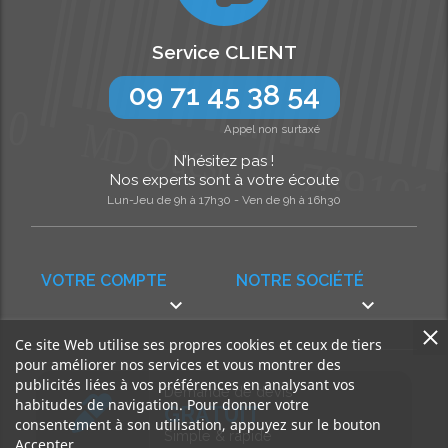
Service CLIENT
09 71 45 38 54
Appel non surtaxé
N’hésitez pas !
Nos experts sont à votre écoute
Lun-Jeu de 9h à 17h30 - Ven de 9h à 16h30
VOTRE COMPTE
NOTRE SOCIÉTÉ


Ce site Web utilise ses propres cookies et ceux de tiers
pour améliorer nos services et vous montrer des
publicités liées à vos préférences en analysant vos
Demande de devis
habitudes de navigation. Pour donner votre
GRATUIT
consentement à son utilisation, appuyez sur le bouton
Simple & rapide
Accepter.