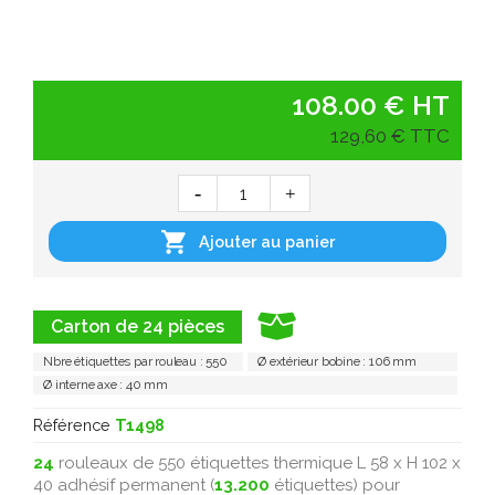
108.00 € HT
129,60 € TTC

Ajouter au panier
Carton de 24 pièces
Nbre étiquettes par rouleau : 550
Ø extérieur bobine : 106 mm
Ø interne axe : 40 mm
Référence
T1498
24
rouleaux de 550 étiquettes thermique L 58 x H 102 x
40 adhésif permanent (
13.200
étiquettes) pour