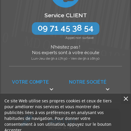
Service CLIENT
09 71 45 38 54
Appel non surtaxé
N’hésitez pas !
Nos experts sont à votre écoute
Lun-Jeu de 9h à 17h30 - Ven de 9h à 16h30
VOTRE COMPTE
NOTRE SOCIÉTÉ


Ce site Web utilise ses propres cookies et ceux de tiers
pour améliorer nos services et vous montrer des
publicités liées à vos préférences en analysant vos
Demande de devis
habitudes de navigation. Pour donner votre
GRATUIT
consentement à son utilisation, appuyez sur le bouton
Simple & rapide
Accepter.