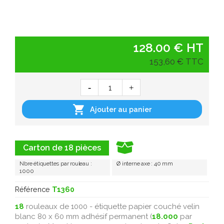
128.00 € HT
153,60 € TTC

Ajouter au panier
Carton de 18 pièces
Nbre étiquettes par rouleau :
Ø interne axe : 40 mm
1000
Référence
T1360
18
rouleaux de 1000 - étiquette papier couché velin
blanc 80 x 60 mm adhésif permanent (
18.000
par