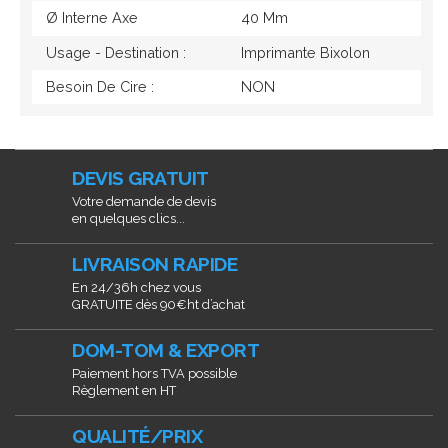
Ø Interne Axe
40 Mm
Usage - Destination :
Imprimante Bixolon
Besoin De Cire :
NON
DEVIS GRATUIT
Votre demande de devis
en quelques clics...
LIVRAISON RAPIDE
En 24/36h chez vous
GRATUITE dès 90€ht d’achat
DOM-TOM & EXPORT
Paiement hors TVA possible
Règlement en HT
QUALITÉ/PRIX