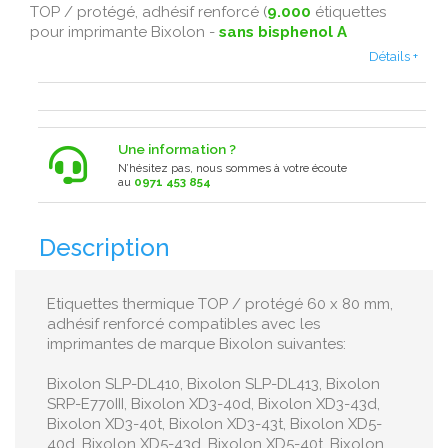
TOP / protégé, adhésif renforcé (
9.000
étiquettes
pour imprimante Bixolon -
sans bisphenol A
Détails +
Une information ?
N’hésitez pas, nous sommes à votre écoute
au
0971 453 854
Description
Etiquettes thermique TOP / protégé 60 x 80 mm,
adhésif renforcé compatibles avec les
imprimantes de marque Bixolon suivantes:
Bixolon SLP-DL410, Bixolon SLP-DL413, Bixolon
SRP-E770III, Bixolon XD3-40d, Bixolon XD3-43d,
Bixolon XD3-40t, Bixolon XD3-43t, Bixolon XD5-
40d, Bixolon XD5-43d, Bixolon XD5-40t, Bixolon