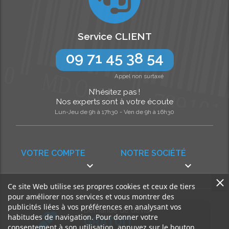
Service CLIENT
09 71 45 38 54
Appel non surtaxé
N’hésitez pas !
Nos experts sont à votre écoute
Lun-Jeu de 9h à 17h30 - Ven de 9h à 16h30
VOTRE COMPTE
NOTRE SOCIÉTÉ


Ce site Web utilise ses propres cookies et ceux de tiers
pour améliorer nos services et vous montrer des
publicités liées à vos préférences en analysant vos
Demande de devis
habitudes de navigation. Pour donner votre
GRATUIT
consentement à son utilisation, appuyez sur le bouton