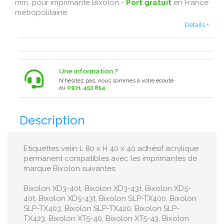
mm, pour imprimante Bixolon -
Port gratuit
en France
métropolitaine .
Détails +
Une information ?
N’hésitez pas, nous sommes à votre écoute
au
0971 453 854
Description
Etiquettes velin L 80 x H 40 x 40 adhésif acrylique
permanent compatibles avec les imprimantes de
marque Bixolon suivantes:
Bixolon XD3-40t, Bixolon XD3-43t, Bixolon XD5-
40t, Bixolon XD5-43t, Bixolon SLP-TX400, Bixolon
SLP-TX403, Bixolon SLP-TX420, Bixolon SLP-
TX423, Bixolon XT5-40, Bixolon XT5-43, Bixolon