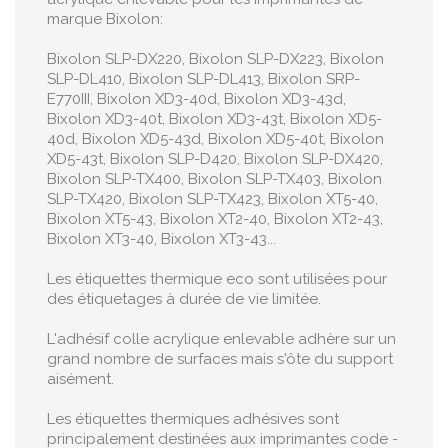
marque Bixolon:
Bixolon SLP-DX220, Bixolon SLP-DX223, Bixolon
SLP-DL410, Bixolon SLP-DL413, Bixolon SRP-
E770III, Bixolon XD3-40d, Bixolon XD3-43d,
Bixolon XD3-40t, Bixolon XD3-43t, Bixolon XD5-
40d, Bixolon XD5-43d, Bixolon XD5-40t, Bixolon
XD5-43t, Bixolon SLP-D420, Bixolon SLP-DX420,
Bixolon SLP-TX400, Bixolon SLP-TX403, Bixolon
SLP-TX420, Bixolon SLP-TX423, Bixolon XT5-40,
Bixolon XT5-43, Bixolon XT2-40, Bixolon XT2-43,
Bixolon XT3-40, Bixolon XT3-43...
Les étiquettes thermique eco sont utilisées pour
des étiquetages à durée de vie limitée.
L'adhésif colle acrylique enlevable adhère sur un
grand nombre de surfaces mais s'ôte du support
aisément.
Les étiquettes thermiques adhésives sont
principalement destinées aux imprimantes code -