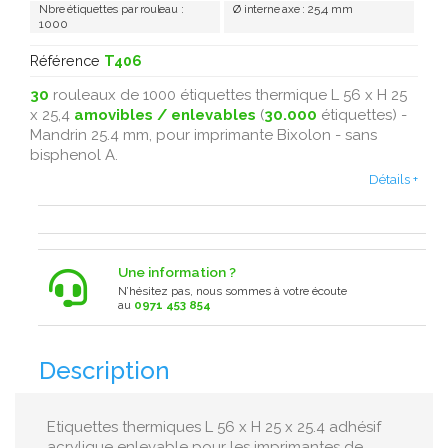
Nbre étiquettes par rouleau :
Ø interne axe : 25,4 mm
1000
Référence
T406
30
rouleaux de 1000 étiquettes thermique L 56 x H 25
x 25,4
amovibles / enlevables
(
30.000
étiquettes) -
Mandrin 25.4 mm, pour imprimante Bixolon - sans
bisphenol A .
Détails +
Une information ?
N’hésitez pas, nous sommes à votre écoute
au
0971 453 854
Description
Etiquettes thermiques L 56 x H 25 x 25.4 adhésif
acrylique enlevable pour les imprimantes de