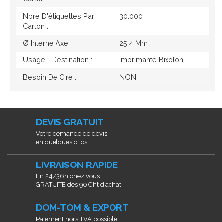
Nbre D'étiquettes Par
30.000
Carton :
Ø Interne Axe
25,4 Mm
Usage - Destination :
Imprimante Bixolon
Besoin De Cire :
NON
DEVIS GRATUIT
Votre demande de devis
en quelques clics...
LIVRAISON RAPIDE
En 24/36h chez vous
GRATUITE dès 90€ht d’achat
DOM-TOM & EXPORT
Paiement hors TVA possible