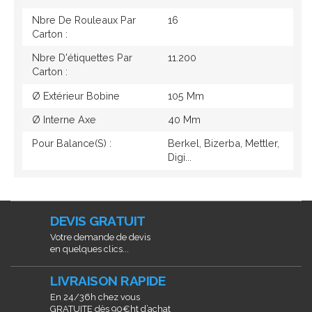
Nbre De Rouleaux Par
16
Carton :
Nbre D'étiquettes Par
11.200
Carton :
Ø Extérieur Bobine
105 Mm
Ø Interne Axe
40 Mm
Pour Balance(s) :
Berkel, Bizerba, Mettler,
Digi...
DEVIS GRATUIT
Votre demande de devis
en quelques clics...
LIVRAISON RAPIDE
En 24/36h chez vous
GRATUITE dès 90€ht d’achat