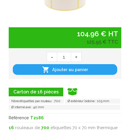
104.96 € HT
125,95 € TTC

Ajouter au panier
Carton de 16 pièces
Nbre étiquettes par rouleau : 700
Ø extérieur bobine : 105 mm
Ø interne axe : 40 mm
Référence
T2186
16
rouleaux de
700
étiquettes 70 x 70 mm thermique