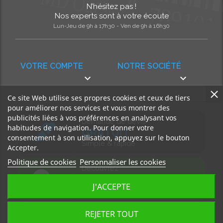
N’hésitez pas !
Nos experts sont à votre écoute
Lun-Jeu de 9h à 17h30 - Ven de 9h à 16h30
VOTRE COMPTE
NOTRE SOCIÉTÉ


Ce site Web utilise ses propres cookies et ceux de tiers
pour améliorer nos services et vous montrer des
publicités liées à vos préférences en analysant vos
Demande de devis
habitudes de navigation. Pour donner votre
GRATUIT
consentement à son utilisation, appuyez sur le bouton
Simple & rapide
Accepter.
Politique de cookies
Personnaliser les cookies
Découvrez
notre BLOG
J'ACCEPTE
Accédez à nos articles
REJETER TOUT
Tous droits réservés, MD Ouest © 2026