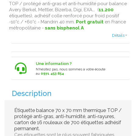
TOP / protégé anti-gras et anti-humidité pour balance
Avery Berkel, Mettler, Bizerba, Digi, EXA... (
11.200
étiquettes), adhésif colle renforcé pour froid positif
-10°c / +60°c - Mandrin 40 mm.
Port gratuit
en France
métropolitaine -
sans bisphenol A
Détails +
Une information ?
N’hésitez pas, nous sommes à votre écoute
au
0971 453 854
Description
Étiquette balance 70 x 70 mm thermique TOP /
protégé anti-gras, anti-humidité, anti-rayures,
carton de 16 rouleaux de 700 étiquettes adhésif
permanent.
Ces étiquettes sont le plus souvent fabriquées