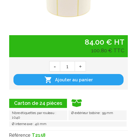
84.00 € HT
100,80 € TTC

Ajouter au panier
Carton de 24 pièces
Nbre étiquettes par rouleau :
Ø extérieur bobine : 99 mm
1040
Ø interne axe : 40 mm
Référence
T2158