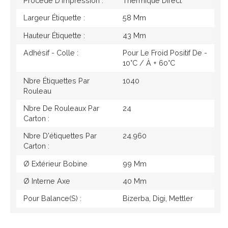
Procédé D'impression :
Thermique Direct
Largeur Étiquette :
58 Mm
Hauteur Étiquette :
43 Mm
Adhésif - Colle :
Pour Le Froid Positif De -
10°c / À + 60°c
Nbre Étiquettes Par
1040
Rouleau
Nbre De Rouleaux Par
24
Carton :
Nbre D'étiquettes Par
24.960
Carton :
Ø Extérieur Bobine
99 Mm
Ø Interne Axe
40 Mm
Pour Balance(s) :
Bizerba, Digi, Mettler