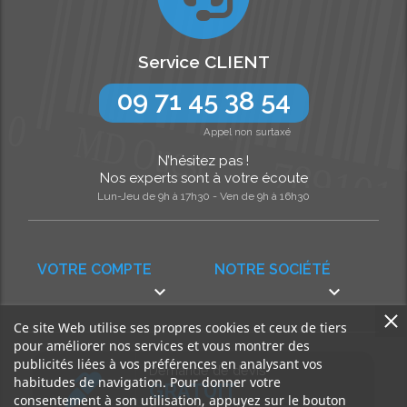
Service CLIENT
09 71 45 38 54
Appel non surtaxé
N’hésitez pas !
Nos experts sont à votre écoute
Lun-Jeu de 9h à 17h30 - Ven de 9h à 16h30
VOTRE COMPTE
NOTRE SOCIÉTÉ


Ce site Web utilise ses propres cookies et ceux de tiers
pour améliorer nos services et vous montrer des
publicités liées à vos préférences en analysant vos
Demande de devis
habitudes de navigation. Pour donner votre
GRATUIT
consentement à son utilisation, appuyez sur le bouton