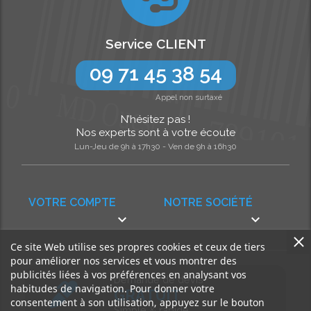
Service CLIENT
09 71 45 38 54
Appel non surtaxé
N’hésitez pas !
Nos experts sont à votre écoute
Lun-Jeu de 9h à 17h30 - Ven de 9h à 16h30
VOTRE COMPTE
NOTRE SOCIÉTÉ


Ce site Web utilise ses propres cookies et ceux de tiers
pour améliorer nos services et vous montrer des
publicités liées à vos préférences en analysant vos
Demande de devis
habitudes de navigation. Pour donner votre
GRATUIT
consentement à son utilisation, appuyez sur le bouton
Simple & rapide