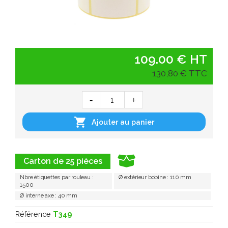
109.00 € HT
130,80 € TTC

Ajouter au panier
Carton de 25 pièces
Nbre étiquettes par rouleau :
Ø extérieur bobine : 110 mm
1500
Ø interne axe : 40 mm
Référence
T349