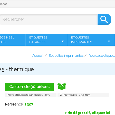
achat

BOBINES 2
ÉTIQUETTES
ÉTIQUETTES
PLIS
BALANCES
IMPRIMANTES
Accueil
Etiquettes imprimantes
Rouleaux etiquet
25 - thermique
Carton de 30 pièces
Nbre étiquettes par rouleau : 650
Ø interne axe : 25,4 mm
Référence
T397
Prix dégressif, cliquez ici