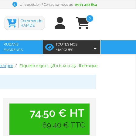
Une question ? Contactez-nous au
0971 453 854
0
Commande
RAPIDE
RUBANS
TOUTES NOS
ENCREURS
MARQUES
te Argox
Etiquette Argox L 56 x H 40 x 25 - thermique
74.50 € HT
89,40 € TTC