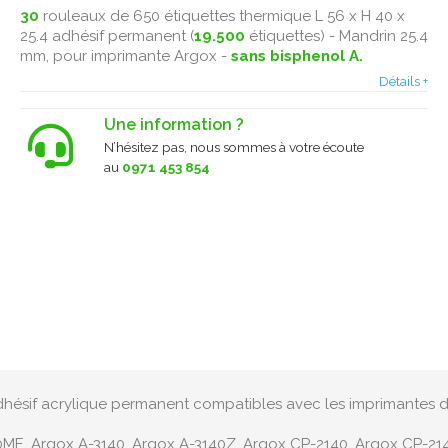
30
rouleaux de 650 étiquettes thermique L 56 x H 40 x
25.4 adhésif permanent (
19.500
étiquettes) - Mandrin 25.4
mm, pour imprimante Argox -
sans bisphenol A.
Détails +
Une information ?
N’hésitez pas, nous sommes à votre écoute
au
0971 453 854
 adhésif acrylique permanent compatibles avec les imprimantes 
ME, Argox A-3140, Argox A-3140Z, Argox CP-2140, Argox CP-21