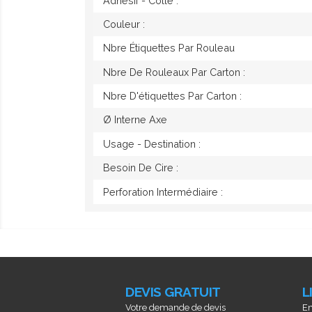
Adhésif - Colle :
Couleur :
Nbre Étiquettes Par Rouleau
Nbre De Rouleaux Par Carton :
Nbre D'étiquettes Par Carton :
Ø Interne Axe
Usage - Destination :
Besoin De Cire :
Perforation Intermédiaire :
DEVIS GRATUIT
L
Votre demande de devis
En