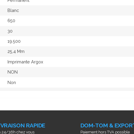
Permanent
Blanc
650
30
19.500
25,4 Mm
Imprimante Argox
NON
Non
IVRAISON RAPIDE
DOM-TOM & EXPOR
 24/36h chez vous
Paiement hors TVA possible