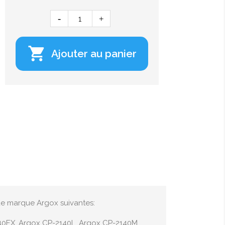

Ajouter au panier
de marque Argox suivantes:
40EX, Argox CP-2140L, Argox CP-2140M,