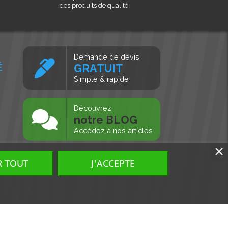
des produits de qualité
Demande de devis
É
GRATUIT
Simple & rapide
s
Découvrez
notre BLOG
Accédez à nos articles
R TOUT
J'ACCEPTE
Tous droits réservés, MD Ouest © 2026