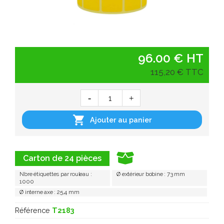
96.00 € HT
115,20 € TTC

Ajouter au panier
Carton de 24 pièces
Nbre étiquettes par rouleau :
Ø extérieur bobine : 73 mm
1000
Ø interne axe : 25,4 mm
Référence
T2183