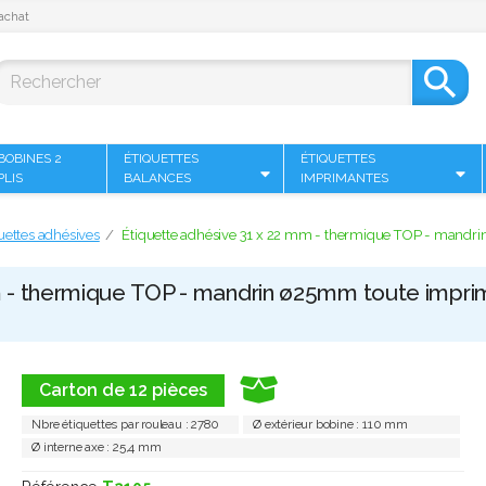
achat

BOBINES 2
ÉTIQUETTES
ÉTIQUETTES
PLIS
BALANCES
IMPRIMANTES
uettes adhésives
Étiquette adhésive 31 x 22 mm - thermique TOP - mandri
m - thermique TOP - mandrin ø25mm toute impri
Carton de 12 pièces
Nbre étiquettes par rouleau : 2780
Ø extérieur bobine : 110 mm
Ø interne axe : 25,4 mm