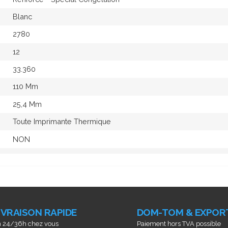
Blanc
2780
12
33.360
110 Mm
25,4 Mm
Toute Imprimante Thermique
NON
IVRAISON RAPIDE
DOM-TOM & EXPOR
 24/36h chez vous
Paiement hors TVA possible