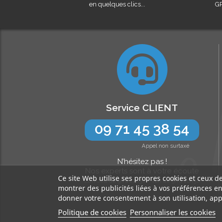
en quelques clics...
GR
Service CLIENT
09 71 45 38 54
Appel non surtaxé
N’hésitez pas !
Nos experts sont à votre écoute
Ce site Web utilise ses propres cookies et ceux d
Lun-Jeu de 9h à 17h30 - Ven de 9h à 16h30
montrer des publicités liées à vos préférences e
donner votre consentement à son utilisation, app
Politique de cookies
Personnaliser les cookies