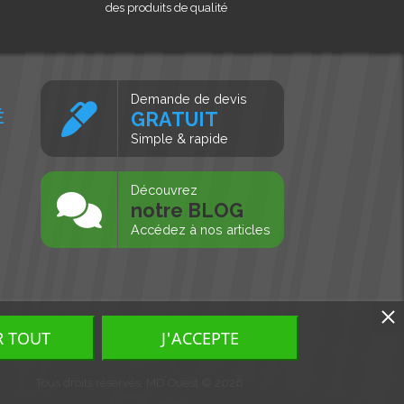
des produits de qualité
Demande de devis
É
GRATUIT
Simple & rapide
s
Découvrez
notre BLOG
Accédez à nos articles
R TOUT
J'ACCEPTE
Tous droits réservés, MD Ouest © 2026