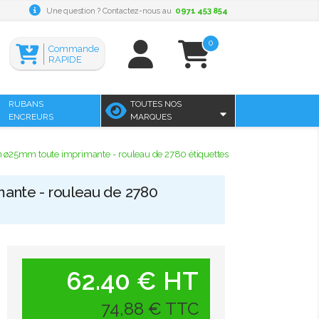
Une question ? Contactez-nous au
0971 453 854
0
Commande
RAPIDE
RUBANS
TOUTES NOS
ENCREURS
MARQUES
n ø25mm toute imprimante - rouleau de 2780 étiquettes
mante - rouleau de 2780
62.40 € HT
74,88 € TTC