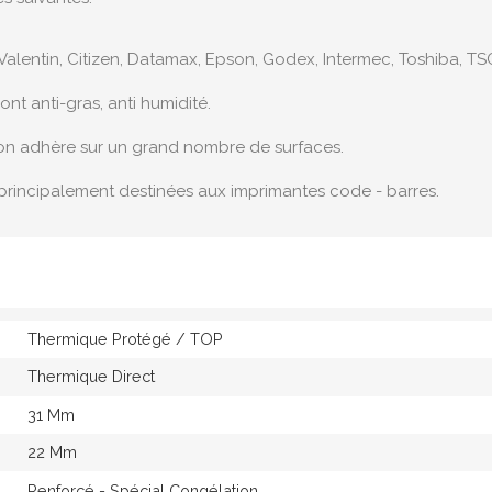
Valentin, Citizen, Datamax, Epson, Godex, Intermec, Toshiba, TSC
t anti-gras, anti humidité.
ion adhère sur un grand nombre de surfaces.
principalement destinées aux imprimantes code - barres.
Thermique Protégé / TOP
Thermique Direct
31 Mm
22 Mm
Renforcé - Spécial Congélation