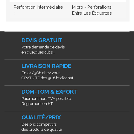
Perforation Intermédiaire
Micro - Perforations
:
Entre Les Étiquettes
DEVIS GRATUIT
Votre demande de devis
en quelques clics...
LIVRAISON RAPIDE
En 24/36h chez vous
GRATUITE dès 90€ht d’achat
DOM-TOM & EXPORT
Paiement hors TVA possible
Règlement en HT
QUALITÉ/PRIX
Des prix compétitifs,
des produits de qualité