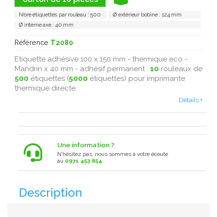
Nbre étiquettes par rouleau : 500
Ø extérieur bobine : 124 mm
Ø interne axe : 40 mm
Référence
T2080
Etiquette adhésive 100 x 150 mm - thermique eco -
Mandrin x 40 mm - adhésif permanent :
10
rouleaux de
500
étiquettes (
5000
étiquettes) pour imprimante
thermique directe.
Détails +
Une information ?
N’hésitez pas, nous sommes à votre écoute
au
0971 453 854
Description