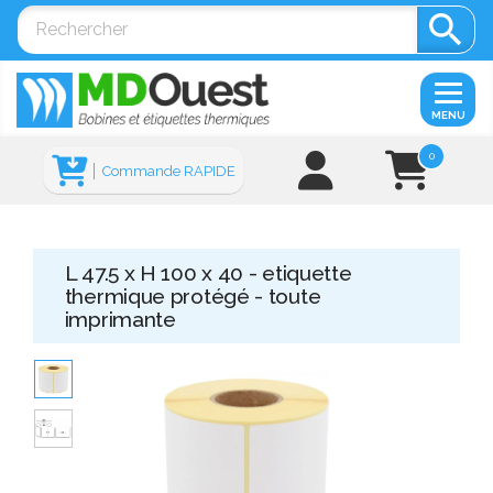

MENU
0
Commande RAPIDE
L 47.5 x H 100 x 40 - etiquette
thermique protégé - toute
imprimante