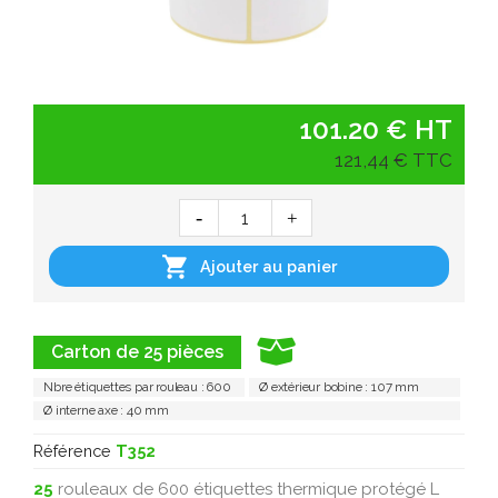
101.20 € HT
121,44 € TTC

Ajouter au panier
Carton de 25 pièces
Nbre étiquettes par rouleau : 600
Ø extérieur bobine : 107 mm
Ø interne axe : 40 mm
Référence
T352
25
rouleaux de 600 étiquettes thermique protégé L